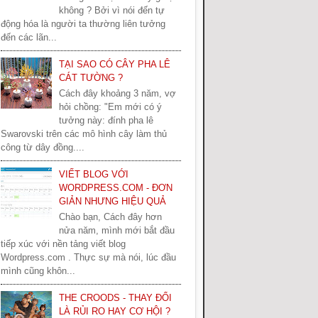
không ? Bởi vì nói đến tự
động hóa là người ta thường liên tưởng
đến các lãn...
TẠI SAO CÓ CÂY PHA LÊ
CÁT TƯỜNG ?
Cách đây khoảng 3 năm, vợ
hỏi chồng: "Em mới có ý
tưởng này: đính pha lê
Swarovski trên các mô hình cây làm thủ
công từ dây đồng....
VIẾT BLOG VỚI
WORDPRESS.COM - ĐƠN
GIẢN NHƯNG HIỆU QUẢ
Chào bạn, Cách đây hơn
nửa năm, mình mới bắt đầu
tiếp xúc với nền tảng viết blog
Wordpress.com . Thực sự mà nói, lúc đầu
mình cũng khôn...
THE CROODS - THAY ĐỔI
LÀ RỦI RO HAY CƠ HỘI ?