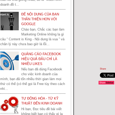
doanh đồ t...
ĐỂ NỘI DUNG CỦA BẠN
THÂN THIỆN HƠN VỚI
GOOGLE
Chào bạn, Chắc các bạn làm
Marketing Online không lạ gì
câu “ Content is King - Nội dung là vua ” và
chân lý này chưa bao giờ là lỗi...
QUẢNG CÁO FACEBOOK
HIỆU QUẢ ĐÂU CHỈ LÀ
NHIỀU LIKES
Nếu bạn đã dùng Facebook
Share
cho việc kinh doanh của
mình, bạn đã tốn nhiều thời gian làm mọi
Share
Sidebar
thứ có thể (có thể gọi là Free tùy theo cách
nhì...
TỰ ĐỘNG HÓA - TỪ KỸ
THUẬT ĐẾN KINH DOANH
Hi bạn, Đọc tiêu đề bài viết
không biết bạn có thấy gì lạ