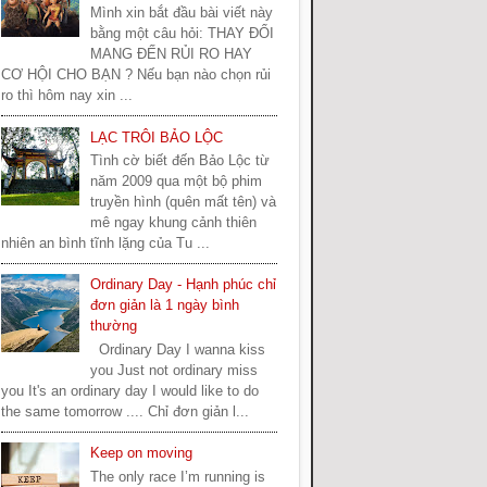
Mình xin bắt đầu bài viết này
bằng một câu hỏi: THAY ĐỔI
MANG ĐẾN RỦI RO HAY
CƠ HỘI CHO BẠN ? Nếu bạn nào chọn rủi
ro thì hôm nay xin ...
LẠC TRÔI BẢO LỘC
Tình cờ biết đến Bảo Lộc từ
năm 2009 qua một bộ phim
truyền hình (quên mất tên) và
mê ngay khung cảnh thiên
nhiên an bình tĩnh lặng của Tu ...
Ordinary Day - Hạnh phúc chỉ
đơn giản là 1 ngày bình
thường
Ordinary Day I wanna kiss
you Just not ordinary miss
you It's an ordinary day I would like to do
the same tomorrow .... Chỉ đơn giản l...
Keep on moving
The only race I’m running is