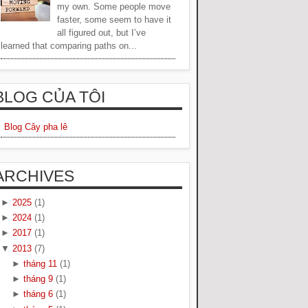
my own. Some people move
faster, some seem to have it
all figured out, but I’ve
learned that comparing paths on...
BLOG CỦA TÔI
Blog Cây pha lê
ARCHIVES
►
2025
(1)
►
2024
(1)
►
2017
(1)
▼
2013
(7)
►
tháng 11
(1)
►
tháng 9
(1)
►
tháng 6
(1)