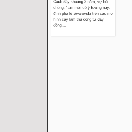
Cách đây khoảng 3 năm, vợ hỏi
chồng: "Em mới có ý tưởng này:
đính pha lê Swarovski trên các mô
hình cây làm thủ công từ dây
đồng....
Đọc thêm »