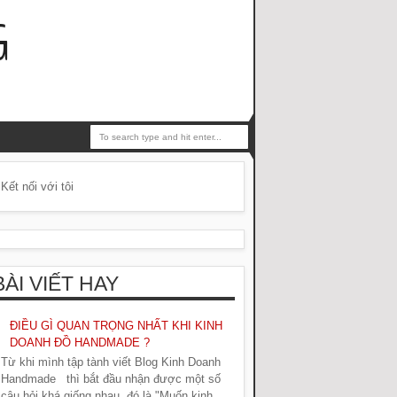
G
Kết nối với tôi
BÀI VIẾT HAY
ĐIỀU GÌ QUAN TRỌNG NHẤT KHI KINH
DOANH ĐỒ HANDMADE ?
Từ khi mình tập tành viết Blog Kinh Doanh
Handmade thì bắt đầu nhận được một số
câu hỏi khá giống nhau, đó là "Muốn kinh