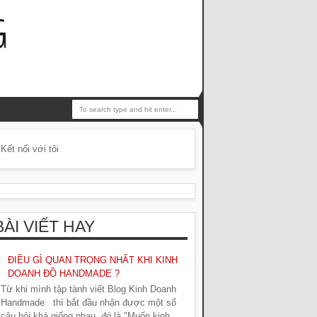
G
Kết nối với tôi
BÀI VIẾT HAY
ĐIỀU GÌ QUAN TRỌNG NHẤT KHI KINH
DOANH ĐỒ HANDMADE ?
Từ khi mình tập tành viết Blog Kinh Doanh
Handmade thì bắt đầu nhận được một số
câu hỏi khá giống nhau, đó là "Muốn kinh