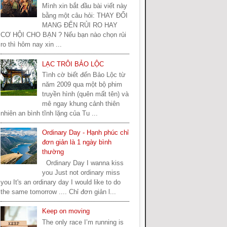
Mình xin bắt đầu bài viết này
bằng một câu hỏi: THAY ĐỔI
MANG ĐẾN RỦI RO HAY
CƠ HỘI CHO BẠN ? Nếu bạn nào chọn rủi
ro thì hôm nay xin ...
LẠC TRÔI BẢO LỘC
Tình cờ biết đến Bảo Lộc từ
năm 2009 qua một bộ phim
truyền hình (quên mất tên) và
mê ngay khung cảnh thiên
nhiên an bình tĩnh lặng của Tu ...
Ordinary Day - Hạnh phúc chỉ
đơn giản là 1 ngày bình
thường
Ordinary Day I wanna kiss
you Just not ordinary miss
you It's an ordinary day I would like to do
the same tomorrow .... Chỉ đơn giản l...
Keep on moving
The only race I’m running is