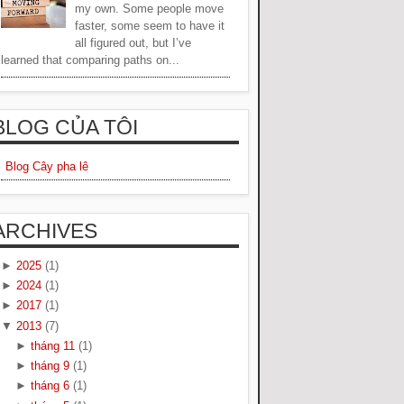
my own. Some people move
faster, some seem to have it
all figured out, but I’ve
learned that comparing paths on...
BLOG CỦA TÔI
Blog Cây pha lê
ARCHIVES
►
2025
(1)
►
2024
(1)
►
2017
(1)
▼
2013
(7)
►
tháng 11
(1)
►
tháng 9
(1)
►
tháng 6
(1)