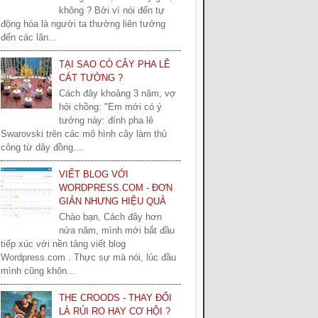
không ? Bởi vì nói đến tự
động hóa là người ta thường liên tưởng
đến các lãn...
TẠI SAO CÓ CÂY PHA LÊ
CÁT TƯỜNG ?
Cách đây khoảng 3 năm, vợ
hỏi chồng: "Em mới có ý
tưởng này: đính pha lê
Swarovski trên các mô hình cây làm thủ
công từ dây đồng....
VIẾT BLOG VỚI
WORDPRESS.COM - ĐƠN
GIẢN NHƯNG HIỆU QUẢ
Chào bạn, Cách đây hơn
nửa năm, mình mới bắt đầu
tiếp xúc với nền tảng viết blog
Wordpress.com . Thực sự mà nói, lúc đầu
mình cũng khôn...
THE CROODS - THAY ĐỔI
LÀ RỦI RO HAY CƠ HỘI ?