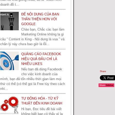
doanh đồ t...
ĐỂ NỘI DUNG CỦA BẠN
THÂN THIỆN HƠN VỚI
GOOGLE
Chào bạn, Chắc các bạn làm
Marketing Online không lạ gì
câu “ Content is King - Nội dung là vua ” và
chân lý này chưa bao giờ là lỗi...
QUẢNG CÁO FACEBOOK
HIỆU QUẢ ĐÂU CHỈ LÀ
NHIỀU LIKES
Nếu bạn đã dùng Facebook
Share
cho việc kinh doanh của
mình, bạn đã tốn nhiều thời gian làm mọi
thứ có thể (có thể gọi là Free tùy theo cách
Share
Sidebar
nhì...
TỰ ĐỘNG HÓA - TỪ KỸ
THUẬT ĐẾN KINH DOANH
Hi bạn, Đọc tiêu đề bài viết
không biết bạn có thấy gì lạ