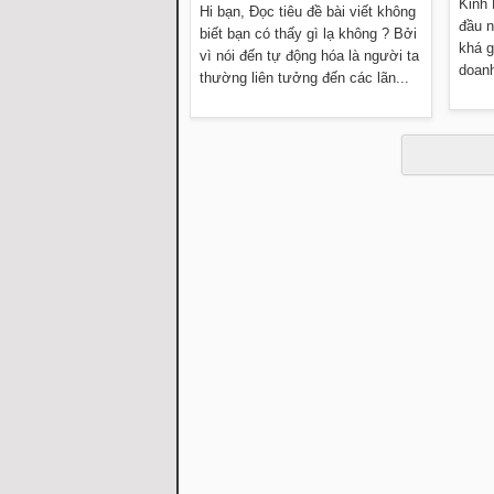
Kinh
Hi bạn, Đọc tiêu đề bài viết không
đầu n
biết bạn có thấy gì lạ không ? Bởi
khá g
vì nói đến tự động hóa là người ta
doanh
thường liên tưởng đến các lãn...
Đọc thêm »