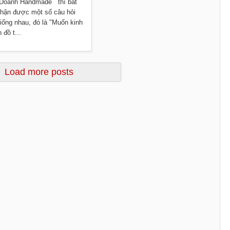
 Doanh Handmade thì bắt
hận được một số câu hỏi
iống nhau, đó là "Muốn kinh
 đồ t...
Đọc thêm »
Load more posts