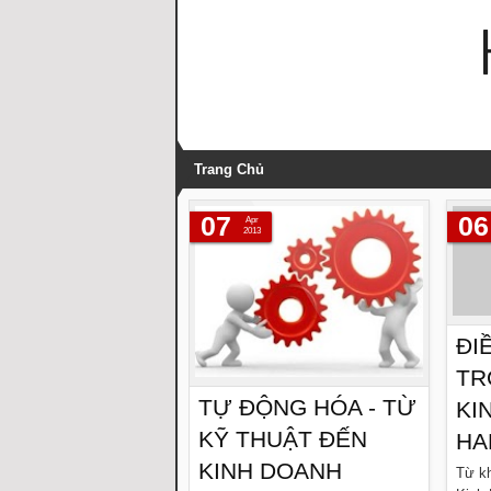
Trang Chủ
07
06
Apr
2013
ĐI
TR
TỰ ĐỘNG HÓA - TỪ
KI
KỸ THUẬT ĐẾN
HA
KINH DOANH
Từ kh