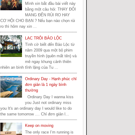
Mình xin bắt đầu bài viết này
bằng một câu hỏi: THAY ĐỔI
MANG ĐẾN RỦI RO HAY
CƠ HỘI CHO BẠN ? Nếu bạn nào chọn rủi
ro thì hôm nay xin ...
LẠC TRÔI BẢO LỘC
Tình cờ biết đến Bảo Lộc từ
năm 2009 qua một bộ phim
truyền hình (quên mất tên) và
mê ngay khung cảnh thiên
nhiên an bình tĩnh lặng của Tu ...
Ordinary Day - Hạnh phúc chỉ
đơn giản là 1 ngày bình
thường
Ordinary Day I wanna kiss
you Just not ordinary miss
you It's an ordinary day I would like to do
the same tomorrow .... Chỉ đơn giản l...
Keep on moving
The only race I’m running is