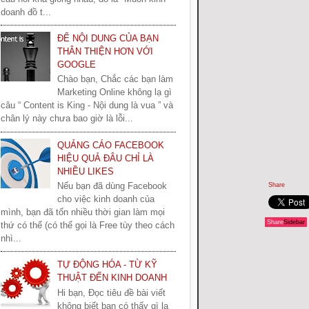
doanh đồ t...
ĐỂ NỘI DUNG CỦA BẠN
THÂN THIỆN HƠN VỚI
GOOGLE
Chào bạn, Chắc các bạn làm
Marketing Online không lạ gì
câu “ Content is King - Nội dung là vua ” và
chân lý này chưa bao giờ là lỗi...
QUẢNG CÁO FACEBOOK
HIỆU QUẢ ĐÂU CHỈ LÀ
NHIỀU LIKES
Nếu bạn đã dùng Facebook
Share
cho việc kinh doanh của
mình, bạn đã tốn nhiều thời gian làm mọi
Share
Sidebar
thứ có thể (có thể gọi là Free tùy theo cách
nhì...
TỰ ĐỘNG HÓA - TỪ KỸ
THUẬT ĐẾN KINH DOANH
Hi bạn, Đọc tiêu đề bài viết
không biết bạn có thấy gì lạ