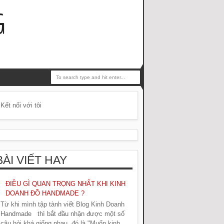
G
Kết nối với tôi
BÀI VIẾT HAY
ĐIỀU GÌ QUAN TRỌNG NHẤT KHI KINH
DOANH ĐỒ HANDMADE ?
Từ khi mình tập tành viết Blog Kinh Doanh
Handmade thì bắt đầu nhận được một số
câu hỏi khá giống nhau, đó là "Muốn kinh