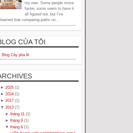
my own. Some people move
faster, some seem to have it
all figured out, but I’ve
learned that comparing paths on...
BLOG CỦA TÔI
Blog Cây pha lê
ARCHIVES
►
2025
(1)
►
2024
(1)
►
2017
(1)
▼
2013
(7)
►
tháng 11
(1)
►
tháng 9
(1)
▼
tháng 6
(1)