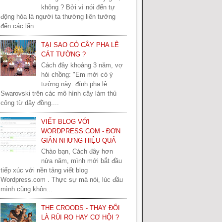
không ? Bởi vì nói đến tự
động hóa là người ta thường liên tưởng
đến các lãn...
TẠI SAO CÓ CÂY PHA LÊ
CÁT TƯỜNG ?
Cách đây khoảng 3 năm, vợ
hỏi chồng: "Em mới có ý
tưởng này: đính pha lê
Swarovski trên các mô hình cây làm thủ
công từ dây đồng....
VIẾT BLOG VỚI
WORDPRESS.COM - ĐƠN
GIẢN NHƯNG HIỆU QUẢ
Chào bạn, Cách đây hơn
nửa năm, mình mới bắt đầu
tiếp xúc với nền tảng viết blog
Wordpress.com . Thực sự mà nói, lúc đầu
mình cũng khôn...
THE CROODS - THAY ĐỔI
LÀ RỦI RO HAY CƠ HỘI ?