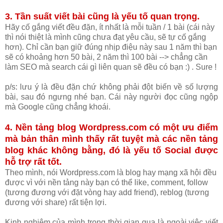
3. Tần suất viết bài cũng là yếu tố quan trọng.
Hãy cố gắng viết đều đặn, ít nhất là mỗi tuần / 1 bài (cái này
thì nói thiệt là mình cũng chưa đạt yêu cầu, sẽ tự cố gắng
hơn). Chỉ cần bạn giữ đúng nhịp điệu này sau 1 năm thì bạn
sẽ có khoảng hơn 50 bài, 2 năm thì 100 bài --> chẳng cần
làm SEO mà search cái gì liên quan sẽ đều có bạn :) . Sure !
p/s: lưu ý là đều đặn chứ không phải đột biến về số lượng
bài, sau đó ngưng nhé bạn. Cái này người đọc cũng ngộp
mà Google cũng chẳng khoái.
4. Nền tảng blog Wordpress.com có một ưu điểm
mà bản thân mình thấy rất tuyệt mà các nền tảng
blog khác không bằng, đó là yếu tố Social được
hỗ trợ rất tốt.
Theo mình, nói Wordpress.com là blog hay mạng xã hội đều
được vì với nền tảng này bạn có thể like, comment, follow
(tương đương với đặt vòng hay add friend), reblog (tương
đương với share) rất tiện lợi.
Kinh nghiệm của mình trong thời gian qua là ngoài việc viết