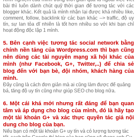
bài thì luôn dành chút quỹ thời gian để tương tác với các
blogger khác. Kết quả là mình nhận lại được khá nhiều like,
comment, follow, backlink từ các bạn khác --> traffic, độ uy
tín, sự lan tỏa dĩ nhiên là tốt hơn nhiều so với khi bạn chỉ
hoạt động độc lập 1 mình.
5. Bên cạnh việc tương tác social network bằng
chính nền tảng của Wordpress.com thì bạn cũng
nên dùng các tài nguyên mạng xã hội khác của
mình (như Facebook, G+, Twitter,..) để chia sẻ
blog đến với bạn bè, đội nhóm, khách hàng của
mình.
Đây cũng là cách đơn giản mà ai cũng làm được để quảng
bá, tăng độ uy tín cũng như giúp SEO cho blog nữa.
6. Một cái khá mới nhưng rất đáng để bạn quan
tâm và áp dụng cho blog của mình, đó là hãy tạo
một tài khoản G+ và xác thực quyền tác giả nội
dung cho blog của bạn.
Nếu bạn có một tài khoản G+ uy tín và có lượng tương tác