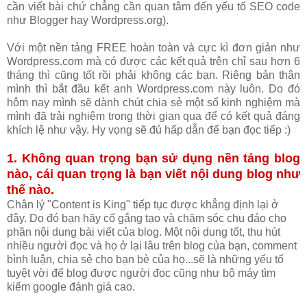
cần viết bài chứ chẳng cần quan tâm đến yếu tố SEO code
như Blogger hay Wordpress.org).
Với một nền tảng FREE hoàn toàn và cực kì đơn giản như
Wordpress.com mà có được các kết quả trên chỉ sau hơn 6
tháng thì cũng tốt rồi phải không các bạn. Riêng bản thân
mình thì bắt đầu kết anh Wordpress.com này luôn. Do đó
hôm nay mình sẽ dành chút chia sẻ một số kinh nghiệm mà
mình đã trải nghiệm trong thời gian qua để có kết quả đáng
khích lệ như vậy. Hy vọng sẽ đủ hấp dẫn để bạn đọc tiếp :)
1. Không quan trọng bạn sử dụng nền tảng blog
nào, cái quan trọng là bạn viết nội dung blog như
thế nào.
Chân lý "Content is King" tiếp tục được khẳng định lại ở
đây. Do đó bạn hãy cố gắng tạo và chăm sóc chu đáo cho
phần nội dung bài viết của blog. Một nội dung tốt, thu hút
nhiều người đọc và họ ở lại lâu trên blog của bạn, comment
bình luận, chia sẻ cho bạn bè của họ...sẽ là những yếu tố
tuyệt vời để blog được người đọc cũng như bộ máy tìm
kiếm google đánh giá cao.