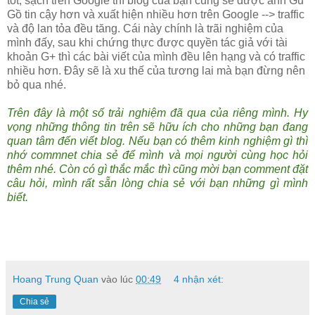
tốt, sạch trên Google thì blog của bạn cũng sẽ được anh Gu
Gồ tin cậy hơn và xuất hiện nhiều hơn trên Google --> traffic
và độ lan tỏa đều tăng. Cái này chính là trãi nghiệm của
mình đấy, sau khi chứng thực được quyền tác giả với tài
khoản G+ thì các bài viết của mình đều lên hạng và có traffic
nhiều hơn. Đây sẽ là xu thế của tương lai mà bạn đừng nên
bỏ qua nhé.
Trên đây là một số trải nghiệm đã qua của riêng mình. Hy
vọng những thông tin trên sẽ hữu ích cho những bạn đang
quan tâm đến viết blog. Nếu bạn có thêm kinh nghiệm gì thì
nhớ commnet chia sẻ để mình và mọi người cùng học hỏi
thêm nhé. Còn có gì thắc mắc thì cũng mời bạn comment đặt
câu hỏi, mình rất sẵn lòng chia sẻ với bạn những gì mình
biết.
Hoang Trung Quan
vào lúc
00:49
4 nhận xét:
Chia sẻ