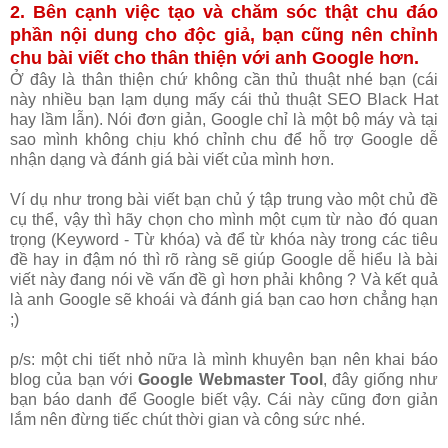
2. Bên cạnh việc tạo và chăm sóc thật chu đáo
phần nội dung cho độc giả, bạn cũng nên chỉnh
chu bài viết cho thân thiện với anh Google hơn.
Ở đây là thân thiện chứ không cần thủ thuật nhé bạn (cái
này nhiều bạn lạm dụng mấy cái thủ thuật SEO Black Hat
hay lầm lẫn). Nói đơn giản, Google chỉ là một bộ máy và tại
sao mình không chịu khó chỉnh chu để hỗ trợ Google dễ
nhận dạng và đánh giá bài viết của mình hơn.
Ví dụ như trong bài viết bạn chủ ý tập trung vào một chủ đề
cụ thể, vậy thì hãy chọn cho mình một cụm từ nào đó quan
trọng (Keyword - Từ khóa) và để từ khóa này trong các tiêu
đề hay in đậm nó thì rõ ràng sẽ giúp Google dễ hiểu là bài
viết này đang nói về vấn đề gì hơn phải không ? Và kết quả
là anh Google sẽ khoái và đánh giá bạn cao hơn chẳng hạn
;)
p/s: một chi tiết nhỏ nữa là mình khuyên bạn nên khai báo
blog của bạn với
Google Webmaster Tool
, đây giống như
bạn báo danh để Google biết vậy. Cái này cũng đơn giản
lắm nên đừng tiếc chút thời gian và công sức nhé.