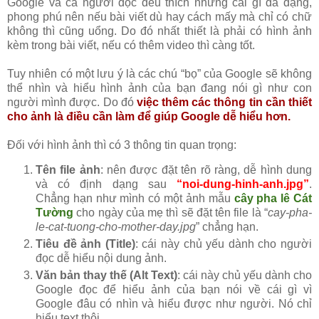
Google và cả người đọc đều thích những cái gì đa dạng,
phong phú nên nếu bài viết dù hay cách mấy mà chỉ có chữ
không thì cũng uổng. Do đó nhất thiết là phải có hình ảnh
kèm trong bài viết, nếu có thêm video thì càng tốt.
Tuy nhiên có một lưu ý là các chú “bọ” của Google sẽ không
thể nhìn và hiểu hình ảnh của bạn đang nói gì như con
người mình được. Do đó
việc thêm các thông tin cần thiết
cho ảnh là điều cần làm để giúp Google dễ hiểu hơn.
Đối với hình ảnh thì có 3 thông tin quan trọng:
Tên file ảnh
: nên được đặt tên rõ ràng, dễ hình dung
và có định dạng sau
“noi-dung-hinh-anh.jpg”
.
Chẳng hạn như mình có một ảnh mẫu
cây pha lê Cát
Tường
cho ngày của mẹ thì sẽ đặt tên file là “
cay-pha-
le-cat-tuong-cho-mother-day.jpg
” chẳng hạn.
Tiêu đề ảnh (Title)
: cái này chủ yếu dành cho người
đọc dễ hiểu nội dung ảnh.
Văn bản thay thế (Alt Text)
: cái này chủ yếu dành cho
Google đọc để hiểu ảnh của bạn nói về cái gì vì
Google đâu có nhìn và hiểu được như người. Nó chỉ
hiểu text thôi.