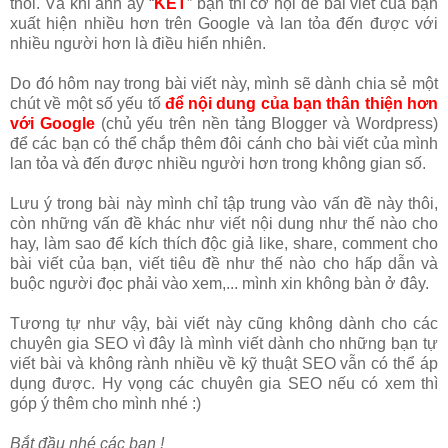
thôi. Và khi anh ấy “
KẾT
” bạn thì cơ hội để bài viết của bạn
xuất hiện nhiều hơn trên Google và lan tỏa đến được với
nhiều người hơn là điều hiển nhiên.
Do đó hôm nay trong bài viết này, mình sẽ dành chia sẻ một
chút về một số yếu tố
để nội dung của bạn thân thiện hơn
với Google
(chủ yếu trên nền tảng Blogger và Wordpress)
để các bạn có thể chắp thêm đôi cánh cho bài viết của mình
lan tỏa và đến được nhiều người hơn trong không gian số.
Lưu ý trong bài này mình chỉ tập trung vào vấn đề này thôi,
còn những vấn đề khác như viết nội dung như thế nào cho
hay, làm sao để kích thích độc giả like, share, comment cho
bài viết của bạn, viết tiêu đề như thế nào cho hấp dẫn và
buộc người đọc phải vào xem,... mình xin không bàn ở đây.
Tương tự như vậy, bài viết này cũng không dành cho các
chuyên gia SEO vì đây là mình viết dành cho những bạn tự
viết bài và không rành nhiều về kỹ thuật SEO vẫn có thể áp
dụng được. Hy vọng các chuyên gia SEO nếu có xem thì
góp ý thêm cho mình nhé :)
Bắt đầu nhé các bạn !