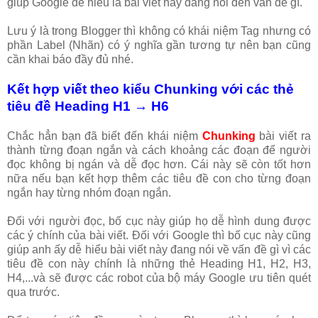
giúp Google dễ hiểu là bài viết này đang nói đến vấn đề gì.
Lưu ý là trong Blogger thì không có khái niệm Tag nhưng có
phần Label (Nhãn) có ý nghĩa gần tương tự nên bạn cũng
cần khai báo đầy đủ nhé.
Kết hợp viết theo kiểu Chunking với các thẻ
tiêu đề Heading H1 → H6
Chắc hẳn bạn đã biết đến khái niệm
Chunking
bài viết ra
thành từng đoạn ngắn và cách khoảng các đoạn để người
đọc không bị ngán và dễ đọc hơn. Cái này sẽ còn tốt hơn
nữa nếu bạn kết hợp thêm các tiêu đề con cho từng đoạn
ngắn hay từng nhóm đoạn ngắn.
Đối với người đọc, bố cục này giúp họ dễ hình dung được
các ý chính của bài viết. Đối với Google thì bố cục này cũng
giúp anh ấy dễ hiểu bài viết này đang nói về vấn đề gì vì các
tiêu đề con này chính là những thẻ Heading H1, H2, H3,
H4,...và sẽ được các robot của bộ máy Google ưu tiên quét
qua trước.