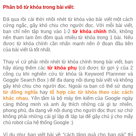
Phân bố từ khóa trong bài viết:
Đã qua rồi cái thời nhồi nhét từ khóa vào bài viết một cách
cứng ngắc, gây khó chịu cho người đọc. Với mỗi bài viết,
bạn chỉ nên tập trung vào 1-2
từ khóa chính
thôi, không
nên tham lam ôm đồm quá nhiều từ khóa trong 1 bài. Nếu
được từ khóa chính cần nhấn mạnh nên ở đoạn đầu tiên
của bài viết là tốt nhất.
Thay vì cứ phải nhồi nhét từ khóa chính trong bài viết, bạn
hãy dùng thêm các
từ khóa phụ
(có được từ gợi ý của 2
công cụ khi nghiên cứu từ khóa là Keyword Plannner và
Goggle Search Box ) để đa dạng nội dung bài viết và không
gây khó chịu cho người đọc. Ngoài ra bạn có thể sử dụng
từ đồng nghĩa
hay
tổ hợp các từ khóa theo các cách
khác nhau
. Yên tâm là bộ máy tìm kiếm của Google ngày
càng thông minh và anh ấy thích những cái gì tự nhiên,
phong phú, đa dạng về nội dung cho người đọc thực sự chứ
không phải những cái gì lặp đi lặp lại để gây chú ý cho mấy
chú robot của hệ thống Google :)
Ví dụ như bạn viết bài về “cách tặng quà cho bạn gái” thì