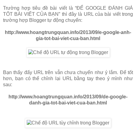
Trường hợp tiêu đề bài viết là “ĐỂ GOOGLE ĐÁNH GIÁ
TỐT BÀI VIẾT CỦA BẠN” thì đây là URL của bài viết trong
trường hợp Blogger tự động chuyển:
http://www.hoangtrungquan.info/2013/09/e-google-anh-
gia-tot-bai-viet-cua-ban.html
Bạn thấy đấy URL trên vẫn chưa chuyển như ý lắm. Để tốt
hơn, bạn có thể chỉnh lại URL bằng tay theo ý mình như
sau:
http://www.hoangtrungquan.info/2013/09/de-google-
danh-gia-tot-bai-viet-cua-ban.html