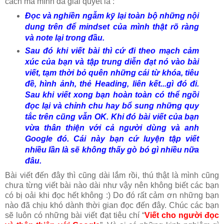
cách mà mình đã giải quyết là :
Đọc và nghiền ngẫm kỹ lại toàn bộ những nội
dung trên để mindset của mình thật rõ ràng
và note lại trong đầu.
Sau đó khi viết bài thì cứ đi theo mạch cảm
xúc của bạn và tập trung diễn đạt nó vào bài
viết, tạm thời bỏ quên những cái từ khóa, tiêu
đề, hình ảnh, thẻ Heading, liên kết...gì đó đi.
Sau khi viết xong bạn hoàn toàn có thể ngồi
đọc lại và chỉnh chu hay bổ sung những quy
tắc trên cũng vẫn OK. Khi đó bài viết của bạn
vừa thân thiện với cả người dùng và anh
Google đó. Cái này bạn cứ luyện tập viết
nhiều lần là sẽ không thấy gò bó gì nhiều nữa
đâu.
Bài viết đến đây thì cũng dài lắm rồi, thú thật là mình cũng
chưa từng viết bài nào dài như vậy nên không biết các bạn
có bị oải khi đọc hết không :) Do đó rất cảm ơn những bạn
nào đã chịu khó dành thời gian đọc đến đây. Chúc các bạn
sẽ luôn có những bài viết đạt tiêu chí “
Viết cho người đọc