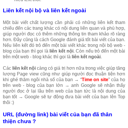
Liên kết nội bộ và liên kết ngoài
Một bài viết chất lượng cần phải có những liên kết tham
chiếu đến các trang khác có nội dung liên quan và phù hợp,
giúp người đọc có thêm những thông tin tham khảo rõ ràng
hơn. Đây cũng là cách Google đánh giá tốt bài viết của bạn.
Nếu liên kết đó trỏ đến một bài viết khác trong nội bộ web -
blog của bạn thì gọi là
liên kết nội
. Còn nếu trỏ đến một bài
trên một web - blog khác thì gọi là
liên kết ngoài
.
Các
liên kết nội
càng có giá trị hơn nữa trong việc giúp tăng
lượng Page view cũng như giúp người đọc thuận tiện hơn
khi ghé thăm ngôi nhà số của bạn → “
Time on site
” của họ
trên web - blog của bạn lớn → anh Google sẽ nhận thấy
người đọc ở lại lâu trên web của bạn tức là nội dung của
bạn tốt → Google sẽ tự động đưa bài viết của bạn lên Top
thôi :)
URL (đường link) bài viết của bạn đã thân
thiện chưa ?