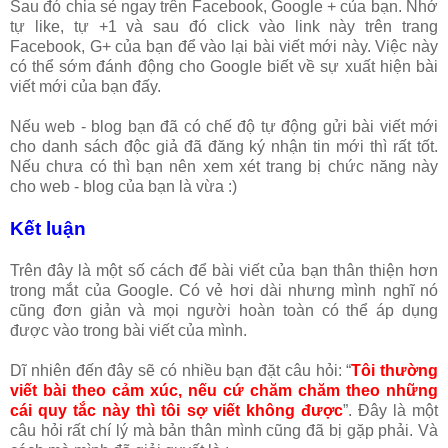
Sau đó chia sẻ ngay trên Facebook, Google + của bạn. Nhớ
tự like, tự +1 và sau đó click vào link này trên trang
Facebook, G+ của bạn để vào lại bài viết mới này. Việc này
có thể sớm đánh động cho Google biết về sự xuất hiện bài
viết mới của bạn đấy.
Nếu web - blog bạn đã có chế độ tự động gửi bài viết mới
cho danh sách độc giả đã đăng ký nhận tin mới thì rất tốt.
Nếu chưa có thì bạn nên xem xét trang bị chức năng này
cho web - blog của bạn là vừa :)
Kết luận
Trên đây là một số cách để bài viết của bạn thân thiện hơn
trong mắt của Google. Có vẻ hơi dài nhưng mình nghĩ nó
cũng đơn giản và mọi người hoàn toàn có thể áp dụng
được vào trong bài viết của mình.
Dĩ nhiên đến đây sẽ có nhiều bạn đặt câu hỏi: “
Tôi thường
viết bài theo cảm xúc, nếu cứ chăm chăm theo những
cái quy tắc này thì tôi sợ viết không được
”. Đây là một
câu hỏi rất chí lý mà bản thân mình cũng đã bị gặp phải. Và