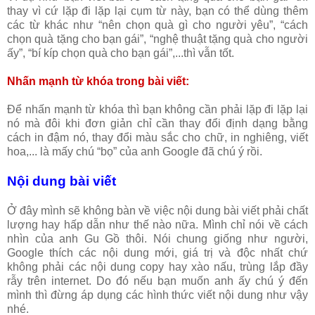
thay vì cứ lặp đi lặp lại cụm từ này, bạn có thể dùng thêm
các từ khác như “nên chọn quà gì cho người yêu”, “cách
chọn quà tặng cho bạn gái”, “nghệ thuật tặng quà cho người
ấy”, “bí kíp chọn quà cho bạn gái”,...thì vẫn tốt.
Nhấn mạnh từ khóa trong bài viết:
Để nhấn mạnh từ khóa thì bạn không cần phải lặp đi lặp lại
nó mà đôi khi đơn giản chỉ cần thay đổi định dạng bằng
cách in đậm nó, thay đổi màu sắc cho chữ, in nghiêng, viết
hoa,... là mấy chú “bọ” của anh Google đã chú ý rồi.
Nội dung bài viết
Ở đây mình sẽ không bàn về việc nội dung bài viết phải chất
lượng hay hấp dẫn như thế nào nữa. Mình chỉ nói về cách
nhìn của anh Gu Gồ thôi. Nói chung giống như người,
Google thích các nội dung mới, giá trị và độc nhất chứ
không phải các nội dung copy hay xào nấu, trùng lắp đầy
rẫy trên internet. Do đó nếu bạn muốn anh ấy chú ý đến
mình thì đừng áp dụng các hình thức viết nội dung như vậy
nhé.