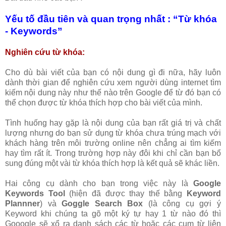
Yếu tố đầu tiên và quan trọng nhất : “Từ khóa
- Keywords”
Nghiên cứu từ khóa:
Cho dù bài viết của bạn có nội dung gì đi nữa, hãy luôn
dành thời gian để nghiên cứu xem người dùng internet tìm
kiếm nội dung này như thế nào trên Google để từ đó bạn có
thể chọn được từ khóa thích hợp cho bài viết của mình.
Tình huống hay gặp là nội dung của bạn rất giá trị và chất
lượng nhưng do bạn sử dụng từ khóa chưa trúng mạch với
khách hàng trên môi trường online nên chẳng ai tìm kiếm
hay tìm rất ít. Trong trường hợp này đôi khi chỉ cần bạn bổ
sung đúng một vài từ khóa thích hợp là kết quả sẽ khác liền.
Hai công cụ dành cho bạn trong việc này là
Google
Keywords Tool
(hiện đã được thay thế bằng
Keyword
Plannner
) và
Goggle Search Box
(là công cụ gợi ý
Keyword khi chúng ta gõ một ký tự hay 1 từ nào đó thì
Gooogle sẽ xổ ra danh sách các từ hoặc các cụm từ liên