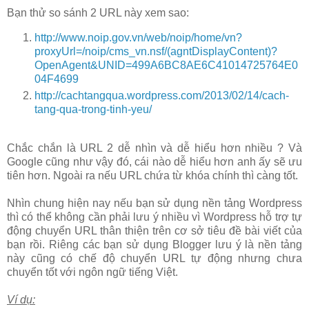
Bạn thử so sánh 2 URL này xem sao:
http://www.noip.gov.vn/web/noip/home/vn?
proxyUrl=/noip/cms_vn.nsf/(agntDisplayContent)?
OpenAgent&UNID=499A6BC8AE6C41014725764E0
04F4699
http://cachtangqua.wordpress.com/2013/02/14/cach-
tang-qua-trong-tinh-yeu/
Chắc chắn là URL 2 dễ nhìn và dễ hiểu hơn nhiều ? Và
Google cũng như vậy đó, cái nào dễ hiểu hơn anh ấy sẽ ưu
tiên hơn. Ngoài ra nếu URL chứa từ khóa chính thì càng tốt.
Nhìn chung hiện nay nếu bạn sử dụng nền tảng Wordpress
thì có thể không cần phải lưu ý nhiều vì Wordpress hỗ trợ tự
động chuyển URL thân thiện trên cơ sở tiêu đề bài viết của
bạn rồi. Riêng các bạn sử dụng Blogger lưu ý là nền tảng
này cũng có chế độ chuyển URL tự động nhưng chưa
chuyển tốt với ngôn ngữ tiếng Việt.
Ví dụ: