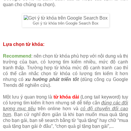
quan cho chúng ra chọn).
Gợi ý từ khóa trên Google Search Box
Lựa chọn từ khóa:
Recommend
: nên chọn từ khóa phù hợp với nội dung và thị
trường của bạn, có lượng tìm kiếm nhiều, mức độ cạnh
tranh thấp. Trường hợp từ khóa mức độ cạnh tranh cao thì
có thể cân nhắc chọn từ khóa có lượng tìm kiếm ít hơn
nhưng có
xu hướng phát triển tốt
(dùng công cụ Google
Trends để nghiên cứu).
Một lưu ý quan trọng là
từ khóa dài
(Long tail keyword) tuy
có lượng tìm kiếm ít hơn nhưng sẽ dễ tiếp cận
đúng các đối
tượng mục tiêu
trên online hơn và
có độ chuyển đổi cao
hơn
. Bạn cứ nghĩ đơn giản là khi bạn muốn mua quà tặng
cho bạn gái, bạn sẽ search bằng từ “quà tặng” hay chữ “mua
quà tặng bạn gái ở đâu”, “chọn quà gì tặng bạn gái”,...