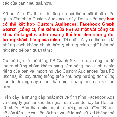
cáo của bạn hiệu quả hơn.
Đã nói đến đây thì mình cũng xin nói thêm một ít nữa liên
quan đến phần Custom Audiences này. Đó là hiện nay
bạn
có thể kết hợp Custom Audiences, Facebook Graph
Search (công cụ tìm kiếm của FB) và một vài công cụ
khác để target sâu hơn và cụ thể hơn đến những đối
tương khách hàng của mình.
(Dĩ nhiên đây có thể xem là
những cách không chính thức :) nhưng mình nghĩ hiện nó
rất đáng để bạn quan tâm )
Cụ thể bạn có thể dùng FB Graph Search hay công cụ để
lọc ra những nhóm khách hàng tiềm năng theo định nghĩa
riêng của bạn và import nó vào Custom Audiences (qua FB
user ID) rồi xây dựng thông điệp phù hợp hướng đến đúng
các đối tượng này, chắc chắn hiệu quả quảng cáo sẽ cao
hơn.
Trên đây là những cập nhật mới về tình hình Facebook Ads
và cũng lý giải tại sao thời gian qua vấn đề này lại Hot lên
rất nhiều. Bản thân mình nghĩ là thời gian sắp đến FB ads
sẽ còn tiếp tục cải tiến tốt hơn và sẽ là một vũ khí không thể