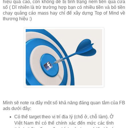
hiệu quả cao, còn không dễ bị tình trạng ném tiền qua cửa
sổ ( Dĩ nhiên là trừ trường hợp bạn có nhiều tiền và bỏ tiền
chạy quảng cáo mass hay chỉ để xây dựng Top of Mind về
thương hiệu :)
Mình sẽ note ra đây một số khả năng đáng quan tâm của FB
ads dưới đây:
Có thể target theo vị trí địa lý (chổ ở, chỗ làm). Ở
Việt Nam thì có thể chính xác đến mức các tỉnh