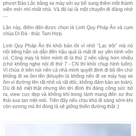
phượt Bảo Lộc bằng xe máy với sự bổ sung thêm một thành
viên mới nhí nhất nhà. Và đó lại là một chuyến đi đáng nhớ
....
Lần này, điểm đến được chọn là Linh Quy Pháp Ấn và cụm
chùa Di Đà - thác Tam Hợp.
Linh Quy Pháp Ấn thì khỏi bàn rồi vì nhờ "Lạc trôi" mà nó
nổi tiếng hẳn và dẫn đến hậu quả là mất đi sự yên bình vốn
có. Cũng may là hôm mình đi là thứ 2 nên vắng hơn nhiều
(chứ không nghe nói đi thứ 7 - CN thì khỏi chụp hình luôn).
Vì chùa ở trên núi nên cả nhà mình quyết định đi bộ lên chứ
không đi xe ôm lên (khuyên là không nên đi xe máy hay xe
ôm vì đường lên rất nhỏ và rất dốc, không đảm bảo an toàn).
Dù đi bộ mệt thật nhưng lên tới đỉnh thì đáng công sức bỏ
ra, view cực đẹp và không khí trong lành mang đến sự thư
thái xua tan mệt mỏi. Trên đây nếu chịu khó đi sáng sớm khi
còn sương mù thì đúng là sẽ giống thiên đường thật :)