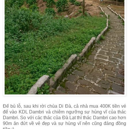
Để bù lỗ, sau khi rời chùa Di Đà, cả nhà mua 400K tiền vé
để vào KDL Dambri và chiêm ngưỡng sự hùng vĩ của thác
Dambri. So với các thác của Đà Lạt thì thác Dambri cao hơn
90m ăn đứt về vẻ đẹp và sự hùng vĩ nên cũng đáng đồng