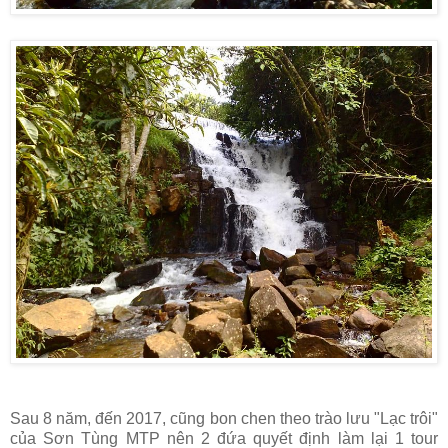
Sau 8 năm, đến 2017, cũng bon chen theo trào lưu "Lạc trôi"
của Sơn Tùng MTP nên 2 đứa quyết định làm lại 1 tour