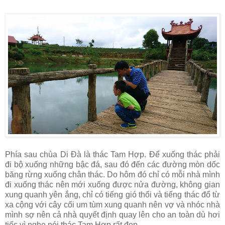
Phía sau chùa Di Đà là thác Tam Hợp. Để xuống thác phải
đi bộ xuống những bậc đá, sau đó đến các đường mòn dốc
băng rừng xuống chân thác. Do hôm đó chỉ có mỗi nhà mình
đi xuống thác nên mới xuống được nửa đường, không gian
xung quanh yên ắng, chỉ có tiếng gió thổi và tiếng thác đổ từ
xa cộng với cây cối um tùm xung quanh nên vợ và nhóc nhà
mình sợ nên cả nhà quyết định quay lên cho an toàn dù hơi
tiếc vì nghe nói thác Tam Hợp rất đẹp.