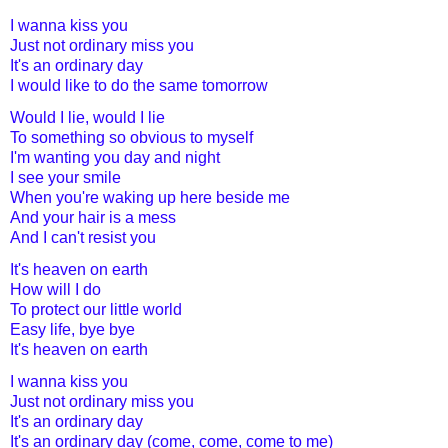
I wanna kiss you
Just not ordinary miss you
It's an ordinary day
I would like to do the same tomorrow
Would I lie, would I lie
To something so obvious to myself
I'm wanting you day and night
I see your smile
When you're waking up here beside me
And your hair is a mess
And I can't resist you
It's heaven on earth
How will I do
To protect our little world
Easy life, bye bye
It's heaven on earth
I wanna kiss you
Just not ordinary miss you
It's an ordinary day
It's an ordinary day (come, come, come to me)