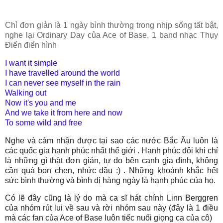
Chỉ đơn giản là 1 ngày bình thường trong nhịp sống tất bật,
nghe lại Ordinary Day của Ace of Base, 1 band nhạc Thụy
Điển điển hình
I want it simple
I have travelled around the world
I can never see myself in the rain
Walking out
Now it's you and me
And we take it from here and now
To some wild and free
Nghe và cảm nhận được tại sao các nước Bắc Âu luôn là
các quốc gia hạnh phúc nhất thế giới . Hạnh phúc đôi khi chỉ
là những gì thật đơn giản, tự do bên cạnh gia đình, không
cần quá bon chen, nhức đầu :) .
Những khoảnh khắc hết
sức bình thường và bình dị hàng ngày là hạnh phúc của họ.
Có lẽ đây cũng là lý do mà ca sĩ hát chính
Linn Berggren
của nhóm rút lui về sau và rời nhóm sau này (đây là 1 điều
mà các fan của Ace of Base luôn tiếc nuối giọng ca của cô)