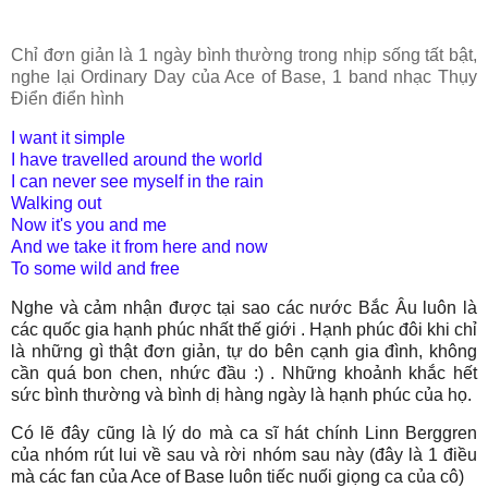
Chỉ đơn giản là 1 ngày bình thường trong nhịp sống tất bật,
nghe lại Ordinary Day của Ace of Base, 1 band nhạc Thụy
Điển điển hình
I want it simple
I have travelled around the world
I can never see myself in the rain
Walking out
Now it's you and me
And we take it from here and now
To some wild and free
Nghe và cảm nhận được tại sao các nước Bắc Âu luôn là
các quốc gia hạnh phúc nhất thế giới . Hạnh phúc đôi khi chỉ
là những gì thật đơn giản, tự do bên cạnh gia đình, không
cần quá bon chen, nhức đầu :) .
Những khoảnh khắc hết
sức bình thường và bình dị hàng ngày là hạnh phúc của họ.
Có lẽ đây cũng là lý do mà ca sĩ hát chính
Linn Berggren
của nhóm rút lui về sau và rời nhóm sau này (đây là 1 điều
mà các fan của Ace of Base luôn tiếc nuối giọng ca của cô)