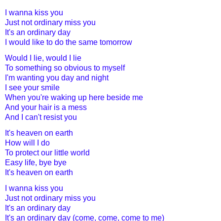
I wanna kiss you
Just not ordinary miss you
It's an ordinary day
I would like to do the same tomorrow
Would I lie, would I lie
To something so obvious to myself
I'm wanting you day and night
I see your smile
When you're waking up here beside me
And your hair is a mess
And I can't resist you
It's heaven on earth
How will I do
To protect our little world
Easy life, bye bye
It's heaven on earth
I wanna kiss you
Just not ordinary miss you
It's an ordinary day
It's an ordinary day (come, come, come to me)