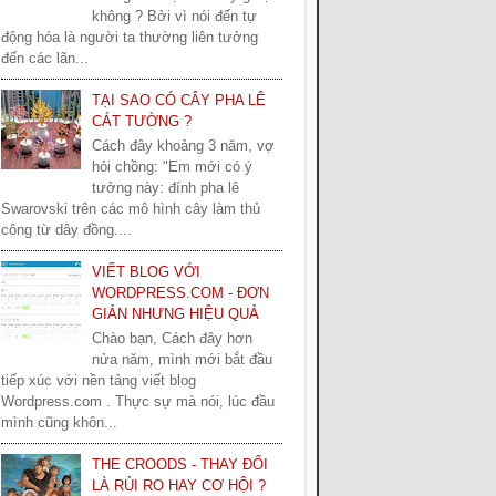
không ? Bởi vì nói đến tự
động hóa là người ta thường liên tưởng
đến các lãn...
TẠI SAO CÓ CÂY PHA LÊ
CÁT TƯỜNG ?
Cách đây khoảng 3 năm, vợ
hỏi chồng: "Em mới có ý
tưởng này: đính pha lê
Swarovski trên các mô hình cây làm thủ
công từ dây đồng....
VIẾT BLOG VỚI
WORDPRESS.COM - ĐƠN
GIẢN NHƯNG HIỆU QUẢ
Chào bạn, Cách đây hơn
nửa năm, mình mới bắt đầu
tiếp xúc với nền tảng viết blog
Wordpress.com . Thực sự mà nói, lúc đầu
mình cũng khôn...
THE CROODS - THAY ĐỔI
LÀ RỦI RO HAY CƠ HỘI ?