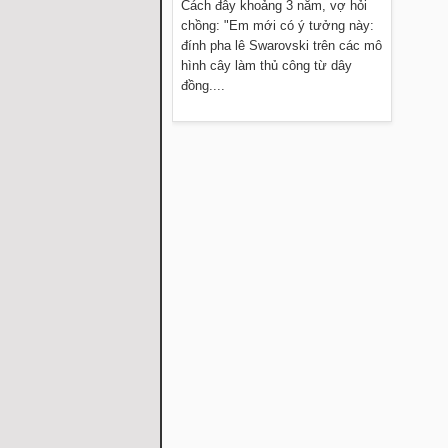
Cách đây khoảng 3 năm, vợ hỏi
chồng: "Em mới có ý tưởng này:
đính pha lê Swarovski trên các mô
hình cây làm thủ công từ dây
đồng....
Đọc thêm »