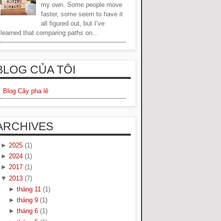
my own. Some people move
faster, some seem to have it
all figured out, but I’ve
learned that comparing paths on...
BLOG CỦA TÔI
Blog Cây pha lê
ARCHIVES
►
2025
(1)
►
2024
(1)
►
2017
(1)
▼
2013
(7)
►
tháng 11
(1)
►
tháng 9
(1)
►
tháng 6
(1)