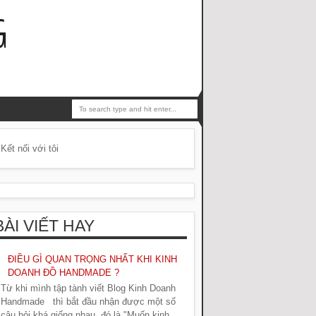
G
Kết nối với tôi
BÀI VIẾT HAY
ĐIỀU GÌ QUAN TRỌNG NHẤT KHI KINH
DOANH ĐỒ HANDMADE ?
Từ khi mình tập tành viết Blog Kinh Doanh
Handmade thì bắt đầu nhận được một số
câu hỏi khá giống nhau, đó là "Muốn kinh