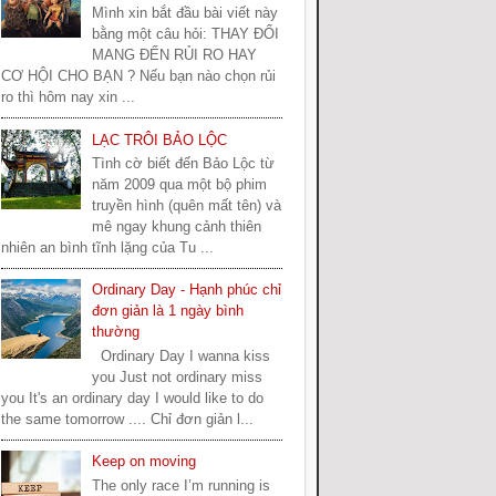
Mình xin bắt đầu bài viết này
bằng một câu hỏi: THAY ĐỔI
MANG ĐẾN RỦI RO HAY
CƠ HỘI CHO BẠN ? Nếu bạn nào chọn rủi
ro thì hôm nay xin ...
LẠC TRÔI BẢO LỘC
Tình cờ biết đến Bảo Lộc từ
năm 2009 qua một bộ phim
truyền hình (quên mất tên) và
mê ngay khung cảnh thiên
nhiên an bình tĩnh lặng của Tu ...
Ordinary Day - Hạnh phúc chỉ
đơn giản là 1 ngày bình
thường
Ordinary Day I wanna kiss
you Just not ordinary miss
you It's an ordinary day I would like to do
the same tomorrow .... Chỉ đơn giản l...
Keep on moving
The only race I’m running is