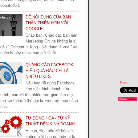
doanh đồ t...
ĐỂ NỘI DUNG CỦA BẠN
THÂN THIỆN HƠN VỚI
GOOGLE
Chào bạn, Chắc các bạn làm
Marketing Online không lạ gì
câu “ Content is King - Nội dung là vua ” và
chân lý này chưa bao giờ là lỗi...
QUẢNG CÁO FACEBOOK
HIỆU QUẢ ĐÂU CHỈ LÀ
NHIỀU LIKES
Nếu bạn đã dùng Facebook
Share
cho việc kinh doanh của
mình, bạn đã tốn nhiều thời gian làm mọi
Share
Sidebar
thứ có thể (có thể gọi là Free tùy theo cách
nhì...
TỰ ĐỘNG HÓA - TỪ KỸ
THUẬT ĐẾN KINH DOANH
Hi bạn, Đọc tiêu đề bài viết
không biết bạn có thấy gì lạ