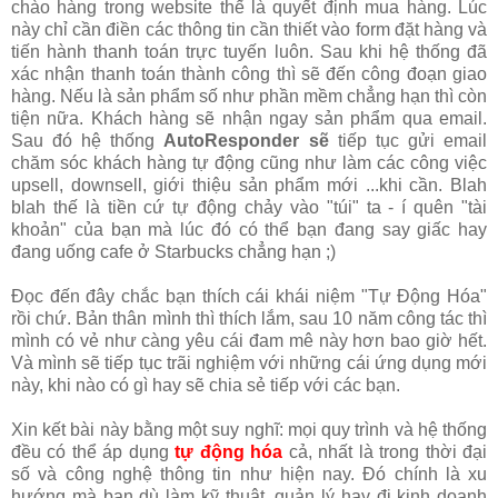
chào hàng trong website thế là quyết định mua hàng. Lúc
này chỉ cần điền các thông tin cần thiết vào form đặt hàng và
tiến hành thanh toán trực tuyến luôn. Sau khi hệ thống đã
xác nhận thanh toán thành công thì sẽ đến công đoạn giao
hàng. Nếu là sản phẩm số như phần mềm chẳng hạn thì còn
tiện nữa. Khách hàng sẽ nhận ngay sản phẩm qua email.
Sau đó hệ thống
AutoResponder sẽ
tiếp tục gửi email
chăm sóc khách hàng tự động cũng như làm các công việc
upsell, downsell, giới thiệu sản phẩm mới ...khi cần. Blah
blah thế là tiền cứ tự động chảy vào "túi" ta - í quên "tài
khoản" của bạn mà lúc đó có thể bạn đang say giấc hay
đang uống cafe ở Starbucks chẳng hạn ;)
Đọc đến đây chắc bạn thích cái khái niệm "Tự Động Hóa"
rồi chứ. Bản thân mình thì thích lắm, sau 10 năm công tác thì
mình có vẻ như càng yêu cái đam mê này hơn bao giờ hết.
Và mình sẽ tiếp tục trãi nghiệm với những cái ứng dụng mới
này, khi nào có gì hay sẽ chia sẻ tiếp với các bạn.
Xin kết bài này bằng một suy nghĩ: mọi quy trình và hệ thống
đều có thể áp dụng
tự động hóa
cả, nhất là trong thời đại
số và công nghệ thông tin như hiện nay. Đó chính là xu
hướng mà bạn dù làm kỹ thuật, quản lý hay đi kinh doanh