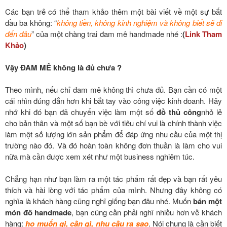
Các bạn trẻ có thể tham khảo thêm một bài viết về một sự bắt
đầu ba không: “
không tiền, không kinh nghiệm và không biết sẽ đi
đến đâu
” của một chàng trai đam mê handmade nhé :
(
Link Tham
Khảo
)
Vậy ĐAM MÊ không là đủ chưa ?
Theo mình, nếu chỉ đam mê không thì chưa đủ. Bạn cần có một
cái nhìn đúng đắn hơn khi bắt tay vào công việc kinh doanh. Hãy
nhớ khi đó bạn đã chuyển việc làm một số
đồ thủ công
nhỏ lẻ
cho bản thân và một số bạn bè với tiêu chí vui là chính thành việc
làm một số lượng lớn sản phẩm để đáp ứng nhu cầu của một thị
trường nào đó. Và đó hoàn toàn không đơn thuần là làm cho vui
nữa mà cần được xem xét như một business nghiêm túc.
Chẳng hạn như bạn làm ra một tác phẩm rất đẹp và bạn rất yêu
thích và hài lòng với tác phẩm của mình. Nhưng đây không có
nghĩa là khách hàng cũng nghĩ giống bạn đâu nhé. Muốn
bán một
món đồ handmade
, bạn cũng cần phải nghĩ nhiều hơn về khách
hàng:
họ muốn gì, cần gì, nhu cầu ra sao
. Nói chung là cần biết