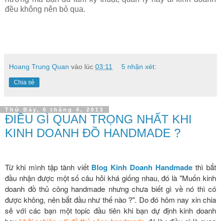
đều không nên bỏ qua.
Hoang Trung Quan
vào lúc
03:11
5 nhận xét:
Chia sẻ
Thứ Bảy, 6 tháng 4, 2013
ĐIỀU GÌ QUAN TRỌNG NHẤT KHI
KINH DOANH ĐỒ HANDMADE ?
Từ khi mình tập tành viết
Blog Kinh Doanh Handmade
thì bắt
đầu nhận được một số câu hỏi khá giống nhau, đó là "Muốn kinh
doanh đồ thủ công handmade nhưng chưa biết gì về nó thì có
được không, nên bắt đầu như thế nào ?". Do đó hôm nay xin chia
sẻ với các bạn một topic đầu tiên khi bạn dự định kinh doanh