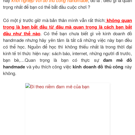
hay
khởi nghiệp với đồ thủ công handmade
, đó là : điều gì là quan
trọng nhất để bạn có thể bắt đầu cuộc chơi ?
Có một ý trước giờ mà bản thân mình vẫn rất thích:
không quan
trọng là bạn bắt đầu từ đâu mà quan trọng là cách bạn bắt
đầu như thế nào
. Có thể bạn chưa biết gì về kinh doanh đồ
handmade nhưng hãy yên tâm là tất cả những việc này bạn đều
có thể học. Nguồn để học thì không thiếu nhất là trong thời đại
kinh tế tri thức hiện nay: sách báo, internet, những người đi trước,
bạn bè,…Quan trọng là bạn có thực sự
đam mê đồ
handmade
và yêu thích công việc
kinh doanh đồ thủ công
này
không.