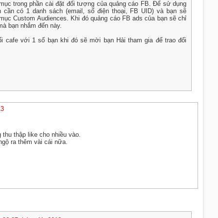
mục trong phần cài đặt đối tượng của quảng cáo FB. Để sử dụng
 cần có 1 danh sách (email, số điện thoại, FB UID) và bạn sẽ
 mục Custom Audiences. Khi đó quảng cáo FB ads của bạn sẽ chỉ
 mà bạn nhắm đến này.
 cafe với 1 số bạn khi đó sẽ mời bạn Hải tham gia để trao đổi
13
thu thập like cho nhiều vào.
gộ ra thêm vài cái nữa.