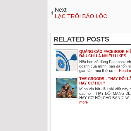
Next
LẠC TRÔI BẢO LỘC
RELATED POSTS
QUẢNG CÁO FACEBOOK HI
ĐÂU CHỈ LÀ NHIỀU LIKES
Nếu bạn đã dùng Facebook cho
doanh của mình, bạn đã tốn nh
gian làm mọi thứ có t...
Read 
THE CROODS - THAY ĐỔI L
HAY CƠ HỘI ?
Mình xin bắt đầu bài viết này
câu hỏi: THAY ĐỔI MANG Đ
HAY CƠ HỘI CHO BẠN ? Nế..
more