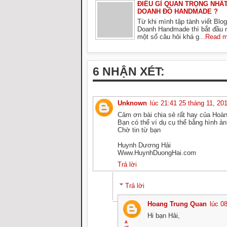
ĐIỀU GÌ QUAN TRỌNG NHẤT
DOANH ĐỒ HANDMADE ?
Từ khi mình tập tành viết Blo
Doanh Handmade thì bắt đầu
một số câu hỏi khá g...
Read m
6 NHẬN XÉT:
Unknown
lúc 21:41 25 tháng 11, 20
Cảm ơn bài chia sẻ rất hay của Hoà
Bạn có thể ví dụ cụ thể bằng hình 
Chờ tin từ bạn
Huynh Dương Hải
Www.HuynhDuongHai.com
Trả lời
Trả lời
Hoang Trung Quan
lúc 0
Hi bạn Hải,