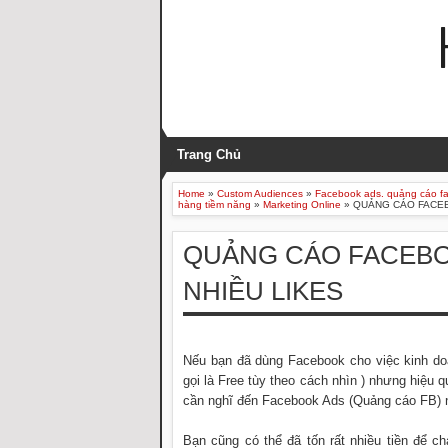
Trang Chủ
Home
»
Custom Audiences
»
Facebook ads. quảng cáo f
hàng tiềm năng
»
Marketing Online
»
QUẢNG CÁO FACEB
QUẢNG CÁO FACEBOO
NHIỀU LIKES
Nếu bạn đã dùng Facebook cho việc kinh doa
gọi là Free tùy theo cách nhìn ) nhưng hiệu 
cần nghĩ đến Facebook Ads (Quảng cáo FB) n
Bạn cũng có thể đã tốn rất nhiều tiền để 