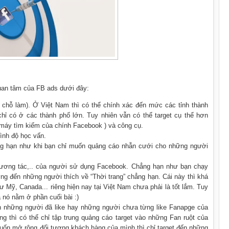
quan tâm của FB ads dưới đây:
 ở, chỗ làm). Ở Việt Nam thì có thể chính xác đến mức các tỉnh thành
chỉ có ở các thành phố lớn. Tuy nhiên vẫn có thể target cụ thể hơn
máy tìm kiếm của chính Facebook ) và công cụ.
trình độ học vấn.
ẳng hạn như khi bạn chỉ muốn quảng cáo nhẫn cưới cho những người
 tương tác,.. của người sử dụng Facebook. Chẳng hạn như bạn chạy
g đến những người thích về “Thời trang” chẳng hạn. Cái này thì khá
hư Mỹ, Canada... riêng hiện nay tại Việt Nam chưa phải là tốt lắm. Tuy
à nó nằm ở phần cuối bài :)
ến những người đã like hay những người chưa từng like Fanapge của
g thì có thể chỉ tập trung quảng cáo target vào những Fan ruột của
muốn mở rộng đối tượng khách hàng của mình thì chỉ target đến những