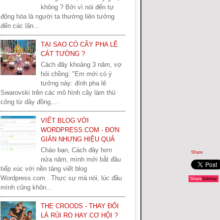
không ? Bởi vì nói đến tự
động hóa là người ta thường liên tưởng
đến các lãn...
TẠI SAO CÓ CÂY PHA LÊ
CÁT TƯỜNG ?
Cách đây khoảng 3 năm, vợ
hỏi chồng: "Em mới có ý
tưởng này: đính pha lê
Swarovski trên các mô hình cây làm thủ
công từ dây đồng....
VIẾT BLOG VỚI
WORDPRESS.COM - ĐƠN
GIẢN NHƯNG HIỆU QUẢ
Chào bạn, Cách đây hơn
Share
nửa năm, mình mới bắt đầu
tiếp xúc với nền tảng viết blog
Wordpress.com . Thực sự mà nói, lúc đầu
Share
Sidebar
mình cũng khôn...
THE CROODS - THAY ĐỔI
LÀ RỦI RO HAY CƠ HỘI ?