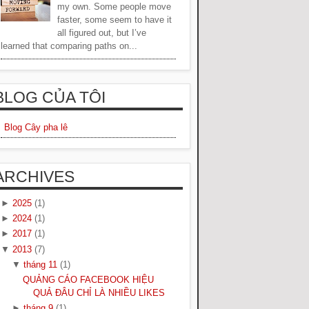
my own. Some people move
faster, some seem to have it
all figured out, but I’ve
learned that comparing paths on...
BLOG CỦA TÔI
Blog Cây pha lê
ARCHIVES
►
2025
(1)
►
2024
(1)
►
2017
(1)
▼
2013
(7)
▼
tháng 11
(1)
QUẢNG CÁO FACEBOOK HIỆU
QUẢ ĐÂU CHỈ LÀ NHIỀU LIKES
►
tháng 9
(1)