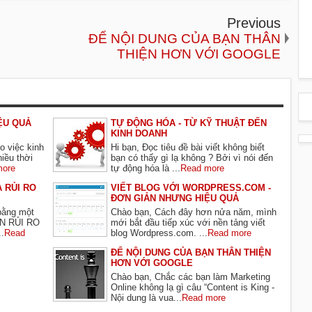
Previous
ĐỂ NỘI DUNG CỦA BẠN THÂN
THIỆN HƠN VỚI GOOGLE
ỆU QUẢ
TỰ ĐỘNG HÓA - TỪ KỸ THUẬT ĐẾN
KINH DOANH
 việc kinh
Hi bạn, Đọc tiêu đề bài viết không biết
iều thời
bạn có thấy gì lạ không ? Bởi vì nói đến
more
tự động hóa là ...
Read more
À RỦI RO
VIẾT BLOG VỚI WORDPRESS.COM -
ĐƠN GIẢN NHƯNG HIỆU QUẢ
 bằng một
Chào bạn, Cách đây hơn nửa năm, mình
ẾN RỦI RO
mới bắt đầu tiếp xúc với nền tảng viết
.
Read
blog Wordpress.com. ...
Read more
ĐỂ NỘI DUNG CỦA BẠN THÂN THIỆN
HƠN VỚI GOOGLE
Chào bạn, Chắc các bạn làm Marketing
Online không lạ gì câu “Content is King -
Nội dung là vua...
Read more