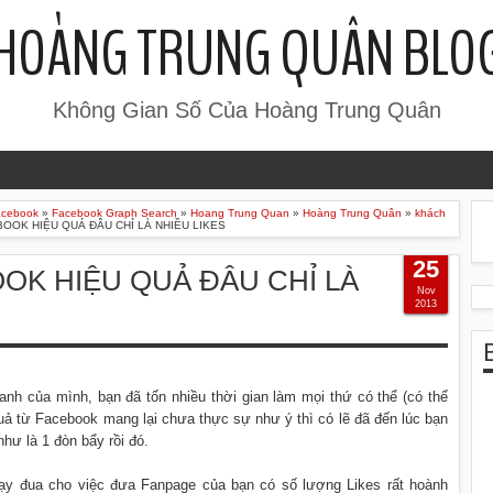
HOÀNG TRUNG QUÂN BLO
Không Gian Số Của Hoàng Trung Quân
acebook
»
Facebook Graph Search
»
Hoang Trung Quan
»
Hoàng Trung Quân
»
khách
OOK HIỆU QUẢ ĐÂU CHỈ LÀ NHIỀU LIKES
25
K HIỆU QUẢ ĐÂU CHỈ LÀ
Nov
2013
nh của mình, bạn đã tốn nhiều thời gian làm mọi thứ có thể (có thể
quả từ Facebook mang lại chưa thực sự như ý thì có lẽ đã đến lúc bạn
hư là 1 đòn bẩy rồi đó.
chạy đua cho việc đưa Fanpage của bạn có số lượng Likes rất hoành