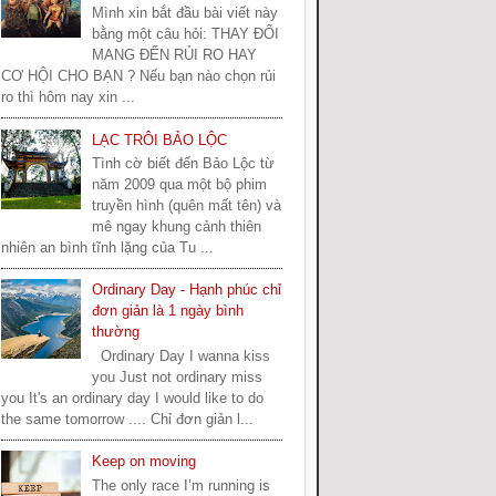
Mình xin bắt đầu bài viết này
bằng một câu hỏi: THAY ĐỔI
MANG ĐẾN RỦI RO HAY
CƠ HỘI CHO BẠN ? Nếu bạn nào chọn rủi
ro thì hôm nay xin ...
LẠC TRÔI BẢO LỘC
Tình cờ biết đến Bảo Lộc từ
năm 2009 qua một bộ phim
truyền hình (quên mất tên) và
mê ngay khung cảnh thiên
nhiên an bình tĩnh lặng của Tu ...
Ordinary Day - Hạnh phúc chỉ
đơn giản là 1 ngày bình
thường
Ordinary Day I wanna kiss
you Just not ordinary miss
you It's an ordinary day I would like to do
the same tomorrow .... Chỉ đơn giản l...
Keep on moving
The only race I’m running is