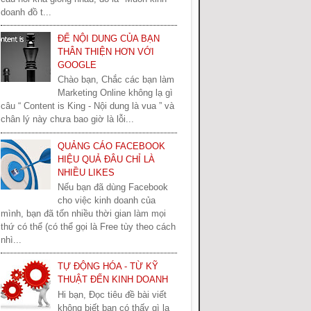
doanh đồ t...
ĐỂ NỘI DUNG CỦA BẠN
THÂN THIỆN HƠN VỚI
GOOGLE
Chào bạn, Chắc các bạn làm
Marketing Online không lạ gì
câu “ Content is King - Nội dung là vua ” và
chân lý này chưa bao giờ là lỗi...
QUẢNG CÁO FACEBOOK
HIỆU QUẢ ĐÂU CHỈ LÀ
NHIỀU LIKES
Nếu bạn đã dùng Facebook
cho việc kinh doanh của
mình, bạn đã tốn nhiều thời gian làm mọi
thứ có thể (có thể gọi là Free tùy theo cách
nhì...
TỰ ĐỘNG HÓA - TỪ KỸ
THUẬT ĐẾN KINH DOANH
Hi bạn, Đọc tiêu đề bài viết
không biết bạn có thấy gì lạ