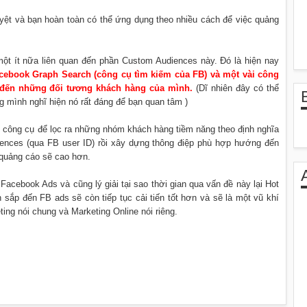
uyệt và bạn hoàn toàn có thể ứng dụng theo nhiều cách để việc quảng
một ít nữa liên quan đến phần Custom Audiences này. Đó là hiện nay
cebook Graph Search (công cụ tìm kiếm của FB) và một vài công
n đến những đối tương khách hàng của mình.
(Dĩ nhiên đây có thể
g mình nghĩ hiện nó rất đáng để bạn quan tâm )
 công cụ để lọc ra những nhóm khách hàng tiềm năng theo định nghĩa
iences (qua FB user ID) rồi xây dựng thông điệp phù hợp hướng đến
 quảng cáo sẽ cao hơn.
Facebook Ads và cũng lý giải tại sao thời gian qua vấn đề này lại Hot
an sắp đến FB ads sẽ còn tiếp tục cải tiến tốt hơn và sẽ là một vũ khí
ing nói chung và Marketing Online nói riêng.