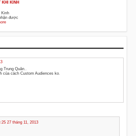
 KHI KINH
g Kinh
 nhận được
ore
13
ng Trung Quân..
ảnh của cách Custom Audiences ko.
8:25 27 tháng 11, 2013