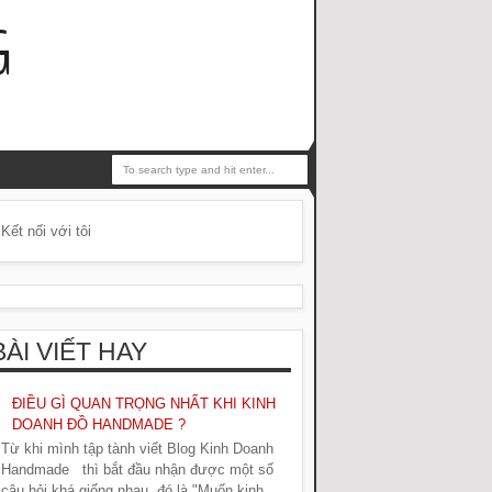
G
Kết nối với tôi
BÀI VIẾT HAY
ĐIỀU GÌ QUAN TRỌNG NHẤT KHI KINH
DOANH ĐỒ HANDMADE ?
Từ khi mình tập tành viết Blog Kinh Doanh
Handmade thì bắt đầu nhận được một số
câu hỏi khá giống nhau, đó là "Muốn kinh