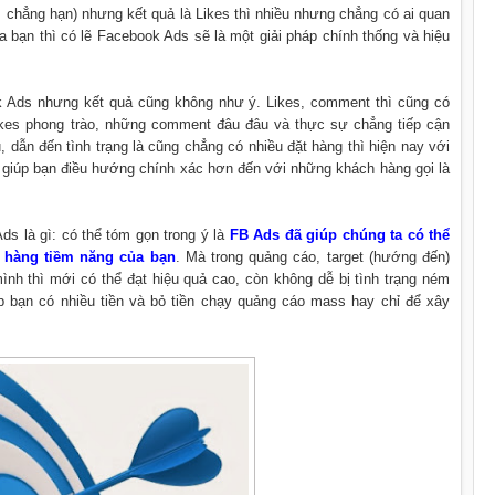
 chẳng hạn) nhưng kết quả là Likes thì nhiều nhưng chẳng có ai quan
bạn thì có lẽ Facebook Ads sẽ là một giải pháp chính thống và hiệu
 Ads nhưng kết quả cũng không như ý. Likes, comment thì cũng có
ikes phong trào, những comment đâu đâu và thực sự chẳng tiếp cận
dẫn đến tình trạng là cũng chẳng có nhiều đặt hàng thì hiện nay với
giúp bạn điều hướng chính xác hơn đến với những khách hàng gọi là
ds là gì: có thể tóm gọn trong ý là
FB Ads đã giúp chúng ta có thể
 hàng tiềm năng của bạn
. Mà trong quảng cáo, target (hướng đến)
nh thì mới có thể đạt hiệu quả cao, còn không dễ bị tình trạng ném
ợp bạn có nhiều tiền và bỏ tiền chạy quảng cáo mass hay chỉ để xây