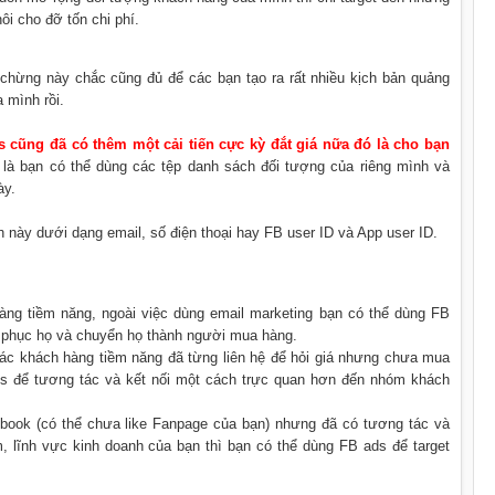
ôi cho đỡ tốn chi phí.
chừng này chắc cũng đủ để các bạn tạo ra rất nhiều kịch bản quảng
 mình rồi.
s cũng đã có thêm một cải tiến cực kỳ đắt giá nữa đó là cho bạn
c là bạn có thể dùng các tệp danh sách đối tượng của riêng mình và
ày.
 này dưới dạng email, số điện thoại hay FB user ID và App user ID.
ng tiềm năng, ngoài việc dùng email marketing bạn có thể dùng FB
t phục họ và chuyển họ thành người mua hàng.
các khách hàng tiềm năng đã từng liên hệ để hỏi giá nhưng chưa mua
ds để tương tác và kết nối một cách trực quan hơn đến nhóm khách
book (có thể chưa like Fanpage của bạn) nhưng đã có tương tác và
 lĩnh vực kinh doanh của bạn thì bạn có thể dùng FB ads để target