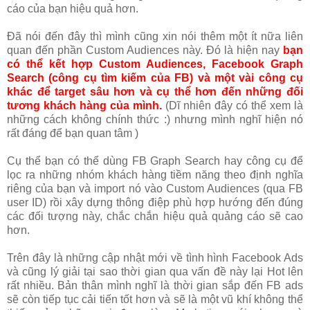
cáo của bạn hiệu quả hơn.
Đã nói đến đây thì mình cũng xin nói thêm một ít nữa liên
quan đến phần Custom Audiences này. Đó là hiện nay
bạn
có thể kết hợp Custom Audiences, Facebook Graph
Search (công cụ tìm kiếm của FB) và một vài công cụ
khác để target sâu hơn và cụ thể hơn đến những đối
tương khách hàng của mình.
(Dĩ nhiên đây có thể xem là
những cách không chính thức :) nhưng mình nghĩ hiện nó
rất đáng để bạn quan tâm )
Cụ thể bạn có thể dùng FB Graph Search hay công cụ để
lọc ra những nhóm khách hàng tiềm năng theo định nghĩa
riêng của bạn và import nó vào Custom Audiences (qua FB
user ID) rồi xây dựng thông điệp phù hợp hướng đến đúng
các đối tượng này, chắc chắn hiệu quả quảng cáo sẽ cao
hơn.
Trên đây là những cập nhật mới về tình hình Facebook Ads
và cũng lý giải tại sao thời gian qua vấn đề này lại Hot lên
rất nhiều. Bản thân mình nghĩ là thời gian sắp đến FB ads
sẽ còn tiếp tục cải tiến tốt hơn và sẽ là một vũ khí không thể