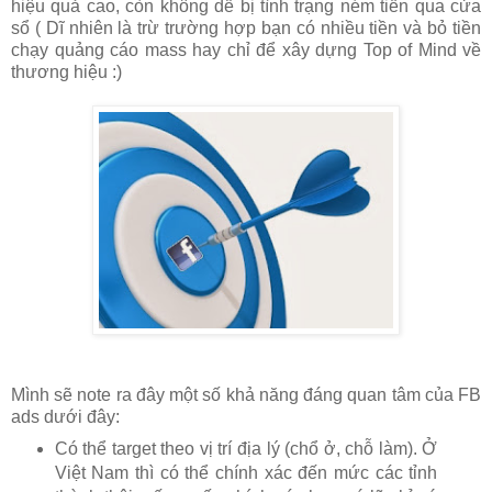
hiệu quả cao, còn không dễ bị tình trạng ném tiền qua cửa
sổ ( Dĩ nhiên là trừ trường hợp bạn có nhiều tiền và bỏ tiền
chạy quảng cáo mass hay chỉ để xây dựng Top of Mind về
thương hiệu :)
Mình sẽ note ra đây một số khả năng đáng quan tâm của FB
ads dưới đây:
Có thể target theo vị trí địa lý (chổ ở, chỗ làm). Ở
Việt Nam thì có thể chính xác đến mức các tỉnh