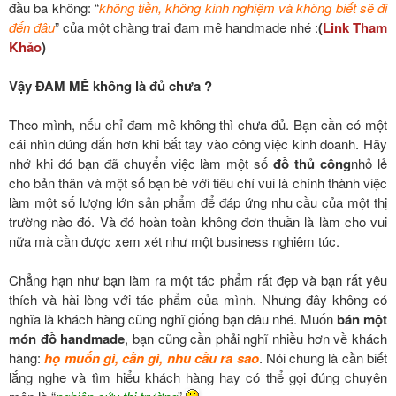
đầu ba không: “
không tiền, không kinh nghiệm và không biết sẽ đi
đến đâu
” của một chàng trai đam mê handmade nhé :
(
Link Tham
Khảo
)
Vậy ĐAM MÊ không là đủ chưa ?
Theo mình, nếu chỉ đam mê không thì chưa đủ. Bạn cần có một
cái nhìn đúng đắn hơn khi bắt tay vào công việc kinh doanh. Hãy
nhớ khi đó bạn đã chuyển việc làm một số
đồ thủ công
nhỏ lẻ
cho bản thân và một số bạn bè với tiêu chí vui là chính thành việc
làm một số lượng lớn sản phẩm để đáp ứng nhu cầu của một thị
trường nào đó. Và đó hoàn toàn không đơn thuần là làm cho vui
nữa mà cần được xem xét như một business nghiêm túc.
Chẳng hạn như bạn làm ra một tác phẩm rất đẹp và bạn rất yêu
thích và hài lòng với tác phẩm của mình. Nhưng đây không có
nghĩa là khách hàng cũng nghĩ giống bạn đâu nhé. Muốn
bán một
món đồ handmade
, bạn cũng cần phải nghĩ nhiều hơn về khách
hàng:
họ muốn gì, cần gì, nhu cầu ra sao
. Nói chung là cần biết
lắng nghe và tìm hiểu khách hàng hay có thể gọi đúng chuyên