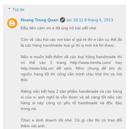
Trả lời
Hoang Trung Quan
lúc 18:11 8 tháng 6, 2013
Đầu tiên cảm ơn e đã ủng hộ bài viết nhé.
Còn về câu hỏi các nơi bán sĩ giá rẻ thì e cần cụ thể đó
là các hàng handmade loại gì thì a mới trả lời được.
Nếu e muốn biết thêm về các loại hàng handmade thì
có thể vào 2 trang http://www.himita.com/ hay
http://www.lola.vn/ để xem. Nhìn chung để tìm dc
nguồn hàng tốt thì cũng cần mình chịu khó tìm và hỏi
thôi.
Riêng việc kết hợp 2 sản phẩm handmade và các hàng
si của e, anh nghĩ là vẫn được và sẽ càng tốt nếu các
hàng si này cũng có yếu tố handmade và độc đáo
trong nó.
Chúc e kinh doanh tốt nhé. Có gì cần thì cứ trao đổi
thêm với anh.