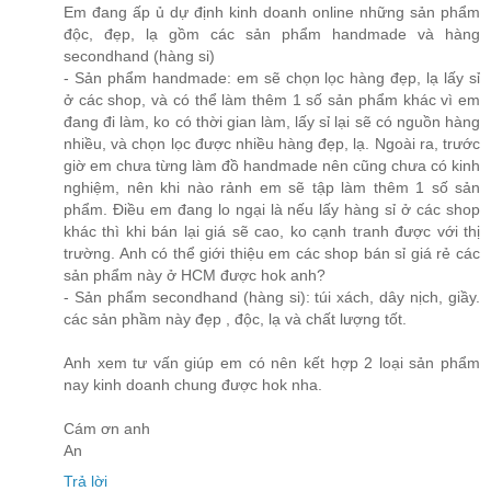
Em đang ấp ủ dự định kinh doanh online những sản phẩm
độc, đẹp, lạ gồm các sản phẩm handmade và hàng
secondhand (hàng si)
- Sản phẩm handmade: em sẽ chọn lọc hàng đẹp, lạ lấy sỉ
ở các shop, và có thể làm thêm 1 số sản phẩm khác vì em
đang đi làm, ko có thời gian làm, lấy sỉ lại sẽ có nguồn hàng
nhiều, và chọn lọc được nhiều hàng đẹp, lạ. Ngoài ra, trước
giờ em chưa từng làm đồ handmade nên cũng chưa có kinh
nghiệm, nên khi nào rảnh em sẽ tập làm thêm 1 số sản
phẩm. Điều em đang lo ngại là nếu lấy hàng sỉ ở các shop
khác thì khi bán lại giá sẽ cao, ko cạnh tranh được với thị
trường. Anh có thể giới thiệu em các shop bán sỉ giá rẻ các
sản phẩm này ở HCM được hok anh?
- Sản phẩm secondhand (hàng si): túi xách, dây nịch, giầy.
các sản phầm này đẹp , độc, lạ và chất lượng tốt.
Anh xem tư vấn giúp em có nên kết hợp 2 loại sản phẩm
nay kinh doanh chung được hok nha.
Cám ơn anh
An
Trả lời