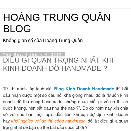
HOÀNG TRUNG QUÂN
BLOG
Không gian số của Hoàng Trung Quân
Thứ Bảy, 6 tháng 4, 2013
ĐIỀU GÌ QUAN TRỌNG NHẤT KHI
KINH DOANH ĐỒ HANDMADE ?
Từ khi mình tập tành viết
Blog Kinh Doanh Handmade
thì bắt
đầu nhận được một số câu hỏi khá giống nhau, đó là "Muốn kinh
doanh đồ thủ công handmade nhưng chưa biết gì về nó thì có
được không, nên bắt đầu như thế nào ?". Do đó hôm nay xin chia
sẻ với các bạn một topic đầu tiên khi bạn dự định kinh doanh
hay
khởi nghiệp với đồ thủ công handmade
, đó là : điều gì là quan
trọng nhất để bạn có thể bắt đầu cuộc chơi ?