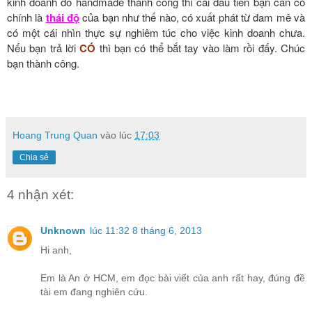
kinh doanh đồ handmade thành công thì cái đầu tiên bạn cần có
chính là
thái độ
của bạn như thế nào, có xuất phát từ đam mê và
có một cái nhìn thực sự nghiêm túc cho việc kinh doanh chưa.
Nếu bạn trả lời
CÓ
thì bạn có thể bắt tay vào làm rồi đấy. Chúc
bạn thành công.
Hoang Trung Quan
vào lúc
17:03
Chia sẻ
4 nhận xét:
Unknown
lúc 11:32 8 tháng 6, 2013
Hi anh,
Em là An ở HCM, em đọc bài viết của anh rất hay, đúng đề
tài em đang nghiên cứu.