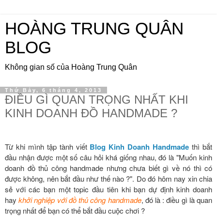
HOÀNG TRUNG QUÂN
BLOG
Không gian số của Hoàng Trung Quân
Thứ Bảy, 6 tháng 4, 2013
ĐIỀU GÌ QUAN TRỌNG NHẤT KHI
KINH DOANH ĐỒ HANDMADE ?
Từ khi mình tập tành viết
Blog Kinh Doanh Handmade
thì bắt
đầu nhận được một số câu hỏi khá giống nhau, đó là "Muốn kinh
doanh đồ thủ công handmade nhưng chưa biết gì về nó thì có
được không, nên bắt đầu như thế nào ?". Do đó hôm nay xin chia
sẻ với các bạn một topic đầu tiên khi bạn dự định kinh doanh
hay
khởi nghiệp với đồ thủ công handmade
, đó là : điều gì là quan
trọng nhất để bạn có thể bắt đầu cuộc chơi ?