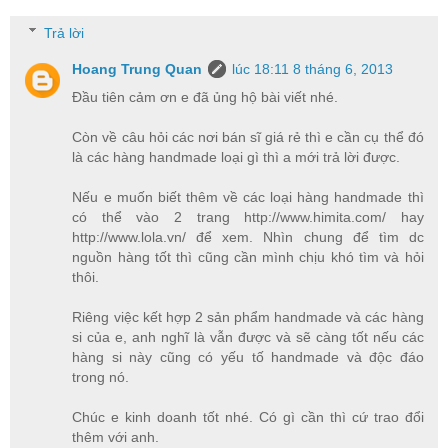
Trả lời
Hoang Trung Quan
lúc 18:11 8 tháng 6, 2013
Đầu tiên cảm ơn e đã ủng hộ bài viết nhé.
Còn về câu hỏi các nơi bán sĩ giá rẻ thì e cần cụ thể đó
là các hàng handmade loại gì thì a mới trả lời được.
Nếu e muốn biết thêm về các loại hàng handmade thì
có thể vào 2 trang http://www.himita.com/ hay
http://www.lola.vn/ để xem. Nhìn chung để tìm dc
nguồn hàng tốt thì cũng cần mình chịu khó tìm và hỏi
thôi.
Riêng việc kết hợp 2 sản phẩm handmade và các hàng
si của e, anh nghĩ là vẫn được và sẽ càng tốt nếu các
hàng si này cũng có yếu tố handmade và độc đáo
trong nó.
Chúc e kinh doanh tốt nhé. Có gì cần thì cứ trao đổi
thêm với anh.