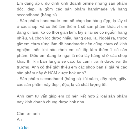
Em đang ấp ủ dự định kinh doanh online những sản phẩm
độc, đẹp, lạ gồm các sản phẩm handmade và hàng
secondhand (hàng si)
- Sản phẩm handmade: em sẽ chọn lọc hàng đẹp, lạ lấy sỉ
ở các shop, và có thể làm thêm 1 số sản phẩm khác vì em
đang đi làm, ko có thời gian làm, lấy sỉ lại sẽ có nguồn hàng
nhiều, và chọn lọc được nhiều hàng đẹp, lạ. Ngoài ra, trước
giờ em chưa từng làm đồ handmade nên cũng chưa có kinh
nghiệm, nên khi nào rảnh em sẽ tập làm thêm 1 số sản
phẩm. Điều em đang lo ngại là nếu lấy hàng sỉ ở các shop
khác thì khi bán lại giá sẽ cao, ko cạnh tranh được với thị
trường. Anh có thể giới thiệu em các shop bán sỉ giá rẻ các
sản phẩm này ở HCM được hok anh?
- Sản phẩm secondhand (hàng si): túi xách, dây nịch, giầy.
các sản phầm này đẹp , độc, lạ và chất lượng tốt.
Anh xem tư vấn giúp em có nên kết hợp 2 loại sản phẩm
nay kinh doanh chung được hok nha.
Cám ơn anh
An
Trả lời