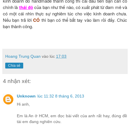
kinh doanh đồ handmade thành công thì cái đầu tiên bạn cần có
chính là
thái độ
của bạn như thế nào, có xuất phát từ đam mê và
có một cái nhìn thực sự nghiêm túc cho việc kinh doanh chưa.
Nếu bạn trả lời
CÓ
thì bạn có thể bắt tay vào làm rồi đấy. Chúc
bạn thành công.
Hoang Trung Quan
vào lúc
17:03
Chia sẻ
4 nhận xét:
Unknown
lúc 11:32 8 tháng 6, 2013
Hi anh,
Em là An ở HCM, em đọc bài viết của anh rất hay, đúng đề
tài em đang nghiên cứu.