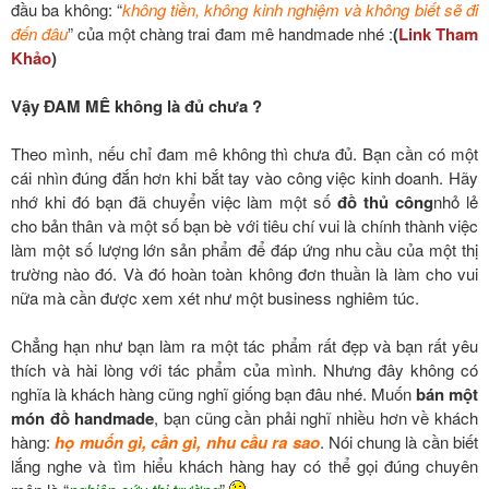
đầu ba không: “
không tiền, không kinh nghiệm và không biết sẽ đi
đến đâu
” của một chàng trai đam mê handmade nhé :
(
Link Tham
Khảo
)
Vậy ĐAM MÊ không là đủ chưa ?
Theo mình, nếu chỉ đam mê không thì chưa đủ. Bạn cần có một
cái nhìn đúng đắn hơn khi bắt tay vào công việc kinh doanh. Hãy
nhớ khi đó bạn đã chuyển việc làm một số
đồ thủ công
nhỏ lẻ
cho bản thân và một số bạn bè với tiêu chí vui là chính thành việc
làm một số lượng lớn sản phẩm để đáp ứng nhu cầu của một thị
trường nào đó. Và đó hoàn toàn không đơn thuần là làm cho vui
nữa mà cần được xem xét như một business nghiêm túc.
Chẳng hạn như bạn làm ra một tác phẩm rất đẹp và bạn rất yêu
thích và hài lòng với tác phẩm của mình. Nhưng đây không có
nghĩa là khách hàng cũng nghĩ giống bạn đâu nhé. Muốn
bán một
món đồ handmade
, bạn cũng cần phải nghĩ nhiều hơn về khách
hàng:
họ muốn gì, cần gì, nhu cầu ra sao
. Nói chung là cần biết
lắng nghe và tìm hiểu khách hàng hay có thể gọi đúng chuyên