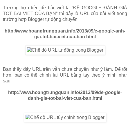
Trường hợp tiêu đề bài viết là “ĐỂ GOOGLE ĐÁNH GIÁ
TỐT BÀI VIẾT CỦA BẠN” thì đây là URL của bài viết trong
trường hợp Blogger tự động chuyển:
http://www.hoangtrungquan.info/2013/09/e-google-anh-
gia-tot-bai-viet-cua-ban.html
Bạn thấy đấy URL trên vẫn chưa chuyển như ý lắm. Để tốt
hơn, bạn có thể chỉnh lại URL bằng tay theo ý mình như
sau:
http://www.hoangtrungquan.info/2013/09/de-google-
danh-gia-tot-bai-viet-cua-ban.html