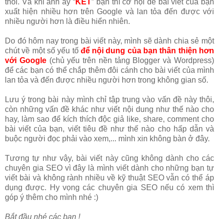
thôi. Và khi anh ấy “
KẾT
” bạn thì cơ hội để bài viết của bạn
xuất hiện nhiều hơn trên Google và lan tỏa đến được với
nhiều người hơn là điều hiển nhiên.
Do đó hôm nay trong bài viết này, mình sẽ dành chia sẻ một
chút về một số yếu tố
để nội dung của bạn thân thiện hơn
với Google
(chủ yếu trên nền tảng Blogger và Wordpress)
để các bạn có thể chắp thêm đôi cánh cho bài viết của mình
lan tỏa và đến được nhiều người hơn trong không gian số.
Lưu ý trong bài này mình chỉ tập trung vào vấn đề này thôi,
còn những vấn đề khác như viết nội dung như thế nào cho
hay, làm sao để kích thích độc giả like, share, comment cho
bài viết của bạn, viết tiêu đề như thế nào cho hấp dẫn và
buộc người đọc phải vào xem,... mình xin không bàn ở đây.
Tương tự như vậy, bài viết này cũng không dành cho các
chuyên gia SEO vì đây là mình viết dành cho những bạn tự
viết bài và không rành nhiều về kỹ thuật SEO vẫn có thể áp
dụng được. Hy vọng các chuyên gia SEO nếu có xem thì
góp ý thêm cho mình nhé :)
Bắt đầu nhé các bạn !