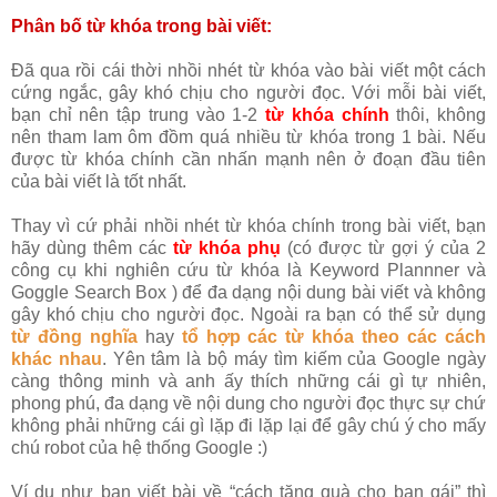
Phân bố từ khóa trong bài viết:
Đã qua rồi cái thời nhồi nhét từ khóa vào bài viết một cách
cứng ngắc, gây khó chịu cho người đọc. Với mỗi bài viết,
bạn chỉ nên tập trung vào 1-2
từ khóa chính
thôi, không
nên tham lam ôm đồm quá nhiều từ khóa trong 1 bài. Nếu
được từ khóa chính cần nhấn mạnh nên ở đoạn đầu tiên
của bài viết là tốt nhất.
Thay vì cứ phải nhồi nhét từ khóa chính trong bài viết, bạn
hãy dùng thêm các
từ khóa phụ
(có được từ gợi ý của 2
công cụ khi nghiên cứu từ khóa là Keyword Plannner và
Goggle Search Box ) để đa dạng nội dung bài viết và không
gây khó chịu cho người đọc. Ngoài ra bạn có thể sử dụng
từ đồng nghĩa
hay
tổ hợp các từ khóa theo các cách
khác nhau
. Yên tâm là bộ máy tìm kiếm của Google ngày
càng thông minh và anh ấy thích những cái gì tự nhiên,
phong phú, đa dạng về nội dung cho người đọc thực sự chứ
không phải những cái gì lặp đi lặp lại để gây chú ý cho mấy
chú robot của hệ thống Google :)
Ví dụ như bạn viết bài về “cách tặng quà cho bạn gái” thì