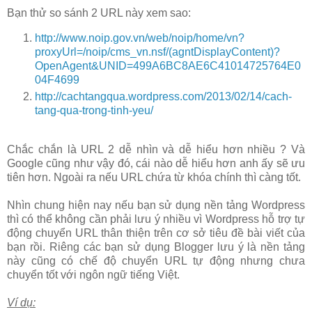
Bạn thử so sánh 2 URL này xem sao:
http://www.noip.gov.vn/web/noip/home/vn?
proxyUrl=/noip/cms_vn.nsf/(agntDisplayContent)?
OpenAgent&UNID=499A6BC8AE6C41014725764E0
04F4699
http://cachtangqua.wordpress.com/2013/02/14/cach-
tang-qua-trong-tinh-yeu/
Chắc chắn là URL 2 dễ nhìn và dễ hiểu hơn nhiều ? Và
Google cũng như vậy đó, cái nào dễ hiểu hơn anh ấy sẽ ưu
tiên hơn. Ngoài ra nếu URL chứa từ khóa chính thì càng tốt.
Nhìn chung hiện nay nếu bạn sử dụng nền tảng Wordpress
thì có thể không cần phải lưu ý nhiều vì Wordpress hỗ trợ tự
động chuyển URL thân thiện trên cơ sở tiêu đề bài viết của
bạn rồi. Riêng các bạn sử dụng Blogger lưu ý là nền tảng
này cũng có chế độ chuyển URL tự động nhưng chưa
chuyển tốt với ngôn ngữ tiếng Việt.
Ví dụ: