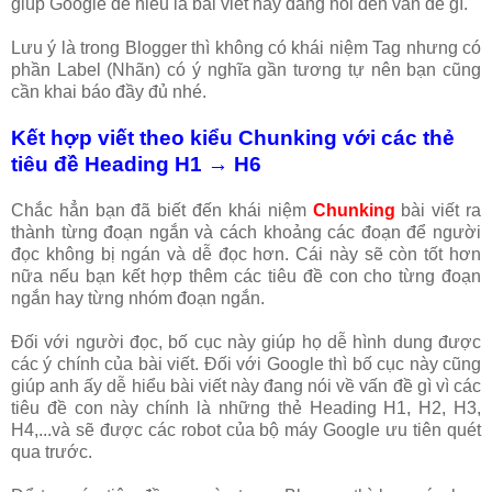
giúp Google dễ hiểu là bài viết này đang nói đến vấn đề gì.
Lưu ý là trong Blogger thì không có khái niệm Tag nhưng có
phần Label (Nhãn) có ý nghĩa gần tương tự nên bạn cũng
cần khai báo đầy đủ nhé.
Kết hợp viết theo kiểu Chunking với các thẻ
tiêu đề Heading H1 → H6
Chắc hẳn bạn đã biết đến khái niệm
Chunking
bài viết ra
thành từng đoạn ngắn và cách khoảng các đoạn để người
đọc không bị ngán và dễ đọc hơn. Cái này sẽ còn tốt hơn
nữa nếu bạn kết hợp thêm các tiêu đề con cho từng đoạn
ngắn hay từng nhóm đoạn ngắn.
Đối với người đọc, bố cục này giúp họ dễ hình dung được
các ý chính của bài viết. Đối với Google thì bố cục này cũng
giúp anh ấy dễ hiểu bài viết này đang nói về vấn đề gì vì các
tiêu đề con này chính là những thẻ Heading H1, H2, H3,
H4,...và sẽ được các robot của bộ máy Google ưu tiên quét
qua trước.