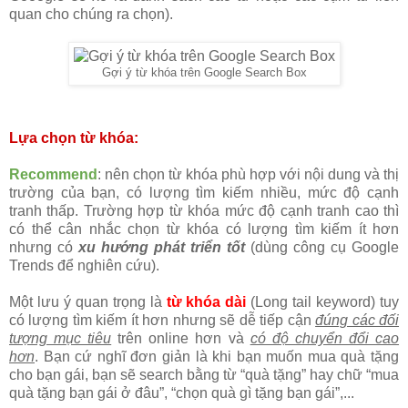
quan cho chúng ra chọn).
Gợi ý từ khóa trên Google Search Box
Lựa chọn từ khóa:
Recommend
: nên chọn từ khóa phù hợp với nội dung và thị
trường của bạn, có lượng tìm kiếm nhiều, mức độ cạnh
tranh thấp. Trường hợp từ khóa mức độ cạnh tranh cao thì
có thể cân nhắc chọn từ khóa có lượng tìm kiếm ít hơn
nhưng có
xu hướng phát triển tốt
(dùng công cụ Google
Trends để nghiên cứu).
Một lưu ý quan trọng là
từ khóa dài
(Long tail keyword) tuy
có lượng tìm kiếm ít hơn nhưng sẽ dễ tiếp cận
đúng các đối
tượng mục tiêu
trên online hơn và
có độ chuyển đổi cao
hơn
. Bạn cứ nghĩ đơn giản là khi bạn muốn mua quà tặng
cho bạn gái, bạn sẽ search bằng từ “quà tặng” hay chữ “mua
quà tặng bạn gái ở đâu”, “chọn quà gì tặng bạn gái”,...