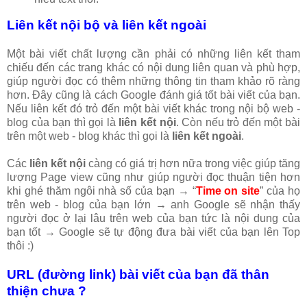
Liên kết nội bộ và liên kết ngoài
Một bài viết chất lượng cần phải có những liên kết tham
chiếu đến các trang khác có nội dung liên quan và phù hợp,
giúp người đọc có thêm những thông tin tham khảo rõ ràng
hơn. Đây cũng là cách Google đánh giá tốt bài viết của bạn.
Nếu liên kết đó trỏ đến một bài viết khác trong nội bộ web -
blog của bạn thì gọi là
liên kết nội
. Còn nếu trỏ đến một bài
trên một web - blog khác thì gọi là
liên kết ngoài
.
Các
liên kết nội
càng có giá trị hơn nữa trong việc giúp tăng
lượng Page view cũng như giúp người đọc thuận tiện hơn
khi ghé thăm ngôi nhà số của bạn → “
Time on site
” của họ
trên web - blog của bạn lớn → anh Google sẽ nhận thấy
người đọc ở lại lâu trên web của bạn tức là nội dung của
bạn tốt → Google sẽ tự động đưa bài viết của bạn lên Top
thôi :)
URL (đường link) bài viết của bạn đã thân
thiện chưa ?