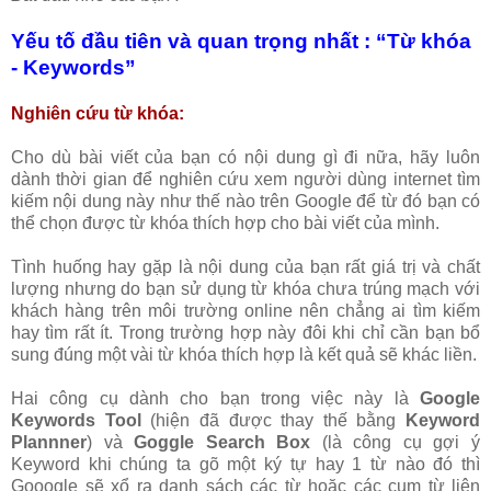
Yếu tố đầu tiên và quan trọng nhất : “Từ khóa
- Keywords”
Nghiên cứu từ khóa:
Cho dù bài viết của bạn có nội dung gì đi nữa, hãy luôn
dành thời gian để nghiên cứu xem người dùng internet tìm
kiếm nội dung này như thế nào trên Google để từ đó bạn có
thể chọn được từ khóa thích hợp cho bài viết của mình.
Tình huống hay gặp là nội dung của bạn rất giá trị và chất
lượng nhưng do bạn sử dụng từ khóa chưa trúng mạch với
khách hàng trên môi trường online nên chẳng ai tìm kiếm
hay tìm rất ít. Trong trường hợp này đôi khi chỉ cần bạn bổ
sung đúng một vài từ khóa thích hợp là kết quả sẽ khác liền.
Hai công cụ dành cho bạn trong việc này là
Google
Keywords Tool
(hiện đã được thay thế bằng
Keyword
Plannner
) và
Goggle Search Box
(là công cụ gợi ý
Keyword khi chúng ta gõ một ký tự hay 1 từ nào đó thì
Gooogle sẽ xổ ra danh sách các từ hoặc các cụm từ liên