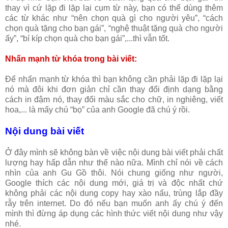
thay vì cứ lặp đi lặp lại cụm từ này, bạn có thể dùng thêm
các từ khác như “nên chọn quà gì cho người yêu”, “cách
chọn quà tặng cho bạn gái”, “nghệ thuật tặng quà cho người
ấy”, “bí kíp chọn quà cho bạn gái”,...thì vẫn tốt.
Nhấn mạnh từ khóa trong bài viết:
Để nhấn mạnh từ khóa thì bạn không cần phải lặp đi lặp lại
nó mà đôi khi đơn giản chỉ cần thay đổi định dạng bằng
cách in đậm nó, thay đổi màu sắc cho chữ, in nghiêng, viết
hoa,... là mấy chú “bọ” của anh Google đã chú ý rồi.
Nội dung bài viết
Ở đây mình sẽ không bàn về việc nội dung bài viết phải chất
lượng hay hấp dẫn như thế nào nữa. Mình chỉ nói về cách
nhìn của anh Gu Gồ thôi. Nói chung giống như người,
Google thích các nội dung mới, giá trị và độc nhất chứ
không phải các nội dung copy hay xào nấu, trùng lắp đầy
rẫy trên internet. Do đó nếu bạn muốn anh ấy chú ý đến
mình thì đừng áp dụng các hình thức viết nội dung như vậy
nhé.