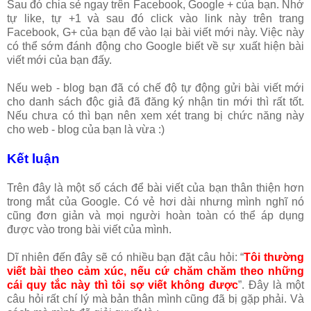
Sau đó chia sẻ ngay trên Facebook, Google + của bạn. Nhớ
tự like, tự +1 và sau đó click vào link này trên trang
Facebook, G+ của bạn để vào lại bài viết mới này. Việc này
có thể sớm đánh động cho Google biết về sự xuất hiện bài
viết mới của bạn đấy.
Nếu web - blog bạn đã có chế độ tự động gửi bài viết mới
cho danh sách độc giả đã đăng ký nhận tin mới thì rất tốt.
Nếu chưa có thì bạn nên xem xét trang bị chức năng này
cho web - blog của bạn là vừa :)
Kết luận
Trên đây là một số cách để bài viết của bạn thân thiện hơn
trong mắt của Google. Có vẻ hơi dài nhưng mình nghĩ nó
cũng đơn giản và mọi người hoàn toàn có thể áp dụng
được vào trong bài viết của mình.
Dĩ nhiên đến đây sẽ có nhiều bạn đặt câu hỏi: “
Tôi thường
viết bài theo cảm xúc, nếu cứ chăm chăm theo những
cái quy tắc này thì tôi sợ viết không được
”. Đây là một
câu hỏi rất chí lý mà bản thân mình cũng đã bị gặp phải. Và