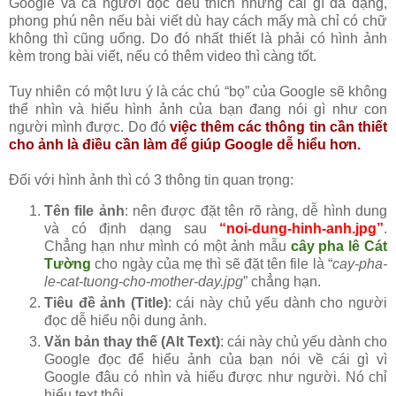
Google và cả người đọc đều thích những cái gì đa dạng,
phong phú nên nếu bài viết dù hay cách mấy mà chỉ có chữ
không thì cũng uổng. Do đó nhất thiết là phải có hình ảnh
kèm trong bài viết, nếu có thêm video thì càng tốt.
Tuy nhiên có một lưu ý là các chú “bọ” của Google sẽ không
thể nhìn và hiểu hình ảnh của bạn đang nói gì như con
người mình được. Do đó
việc thêm các thông tin cần thiết
cho ảnh là điều cần làm để giúp Google dễ hiểu hơn.
Đối với hình ảnh thì có 3 thông tin quan trọng:
Tên file ảnh
: nên được đặt tên rõ ràng, dễ hình dung
và có định dạng sau
“noi-dung-hinh-anh.jpg”
.
Chẳng hạn như mình có một ảnh mẫu
cây pha lê Cát
Tường
cho ngày của mẹ thì sẽ đặt tên file là “
cay-pha-
le-cat-tuong-cho-mother-day.jpg
” chẳng hạn.
Tiêu đề ảnh (Title)
: cái này chủ yếu dành cho người
đọc dễ hiểu nội dung ảnh.
Văn bản thay thế (Alt Text)
: cái này chủ yếu dành cho
Google đọc để hiểu ảnh của bạn nói về cái gì vì
Google đâu có nhìn và hiểu được như người. Nó chỉ
hiểu text thôi.