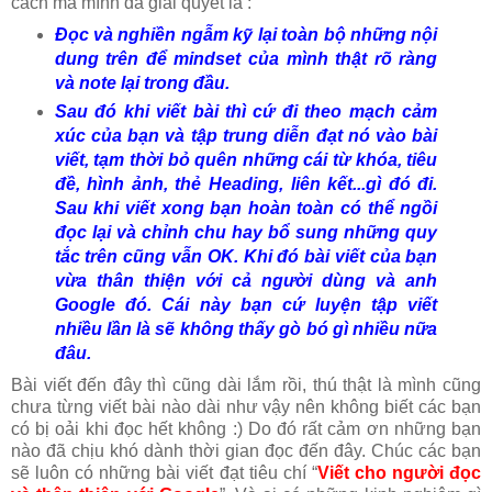
cách mà mình đã giải quyết là :
Đọc và nghiền ngẫm kỹ lại toàn bộ những nội
dung trên để mindset của mình thật rõ ràng
và note lại trong đầu.
Sau đó khi viết bài thì cứ đi theo mạch cảm
xúc của bạn và tập trung diễn đạt nó vào bài
viết, tạm thời bỏ quên những cái từ khóa, tiêu
đề, hình ảnh, thẻ Heading, liên kết...gì đó đi.
Sau khi viết xong bạn hoàn toàn có thể ngồi
đọc lại và chỉnh chu hay bổ sung những quy
tắc trên cũng vẫn OK. Khi đó bài viết của bạn
vừa thân thiện với cả người dùng và anh
Google đó. Cái này bạn cứ luyện tập viết
nhiều lần là sẽ không thấy gò bó gì nhiều nữa
đâu.
Bài viết đến đây thì cũng dài lắm rồi, thú thật là mình cũng
chưa từng viết bài nào dài như vậy nên không biết các bạn
có bị oải khi đọc hết không :) Do đó rất cảm ơn những bạn
nào đã chịu khó dành thời gian đọc đến đây. Chúc các bạn
sẽ luôn có những bài viết đạt tiêu chí “
Viết cho người đọc