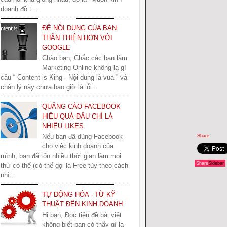
doanh đồ t...
ĐỂ NỘI DUNG CỦA BẠN
THÂN THIỆN HƠN VỚI
GOOGLE
Chào bạn, Chắc các bạn làm
Marketing Online không lạ gì
câu “ Content is King - Nội dung là vua ” và
chân lý này chưa bao giờ là lỗi...
QUẢNG CÁO FACEBOOK
HIỆU QUẢ ĐÂU CHỈ LÀ
NHIỀU LIKES
Nếu bạn đã dùng Facebook
Share
cho việc kinh doanh của
mình, bạn đã tốn nhiều thời gian làm mọi
Share
Sidebar
thứ có thể (có thể gọi là Free tùy theo cách
nhì...
TỰ ĐỘNG HÓA - TỪ KỸ
THUẬT ĐẾN KINH DOANH
Hi bạn, Đọc tiêu đề bài viết
không biết bạn có thấy gì lạ