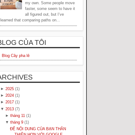
my own. Some people move
faster, some seem to have it
all figured out, but I’ve
learned that comparing paths on...
BLOG CỦA TÔI
Blog Cây pha lê
ARCHIVES
►
2025
(1)
►
2024
(1)
►
2017
(1)
▼
2013
(7)
►
tháng 11
(1)
▼
tháng 9
(1)
ĐỂ NỘI DUNG CỦA BẠN THÂN
THIỆN HƠN VỚI GOOGLE