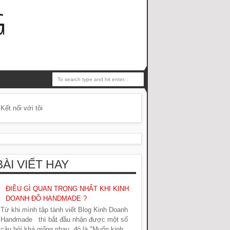
G
Kết nối với tôi
BÀI VIẾT HAY
ĐIỀU GÌ QUAN TRỌNG NHẤT KHI KINH
DOANH ĐỒ HANDMADE ?
Từ khi mình tập tành viết Blog Kinh Doanh
Handmade thì bắt đầu nhận được một số
câu hỏi khá giống nhau, đó là "Muốn kinh