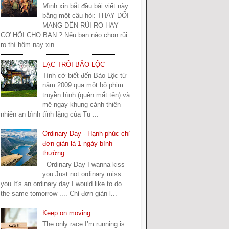
Mình xin bắt đầu bài viết này
bằng một câu hỏi: THAY ĐỔI
MANG ĐẾN RỦI RO HAY
CƠ HỘI CHO BẠN ? Nếu bạn nào chọn rủi
ro thì hôm nay xin ...
LẠC TRÔI BẢO LỘC
Tình cờ biết đến Bảo Lộc từ
năm 2009 qua một bộ phim
truyền hình (quên mất tên) và
mê ngay khung cảnh thiên
nhiên an bình tĩnh lặng của Tu ...
Ordinary Day - Hạnh phúc chỉ
đơn giản là 1 ngày bình
thường
Ordinary Day I wanna kiss
you Just not ordinary miss
you It's an ordinary day I would like to do
the same tomorrow .... Chỉ đơn giản l...
Keep on moving
The only race I’m running is