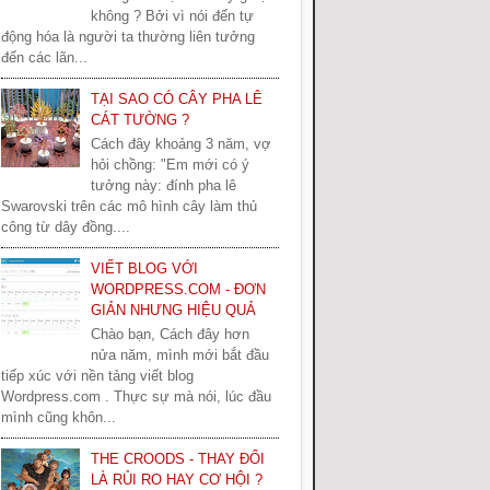
không ? Bởi vì nói đến tự
động hóa là người ta thường liên tưởng
đến các lãn...
TẠI SAO CÓ CÂY PHA LÊ
CÁT TƯỜNG ?
Cách đây khoảng 3 năm, vợ
hỏi chồng: "Em mới có ý
tưởng này: đính pha lê
Swarovski trên các mô hình cây làm thủ
công từ dây đồng....
VIẾT BLOG VỚI
WORDPRESS.COM - ĐƠN
GIẢN NHƯNG HIỆU QUẢ
Chào bạn, Cách đây hơn
nửa năm, mình mới bắt đầu
tiếp xúc với nền tảng viết blog
Wordpress.com . Thực sự mà nói, lúc đầu
mình cũng khôn...
THE CROODS - THAY ĐỔI
LÀ RỦI RO HAY CƠ HỘI ?